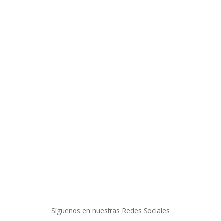
Inicio
Recetas de Europa
Recetas de Latinoamérica
Recetas de Países
Productos
Recetas Varias
Síguenos en nuestras Redes Sociales