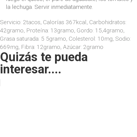
la lechuga. Servir inmediatamente.
Servicio:
2
tacos
,
Calorías
367
kcal
,
Carbohidratos:
42
gramo
,
Proteína:
13
gramo
,
Gordo:
15,4
gramo
,
Grasa saturada:
5 5
gramo
,
Colesterol:
10
mg
,
Sodio:
669
mg
,
Fibra:
12
gramo
,
Azúcar:
2
gramo
Quizás te pueda
interesar....