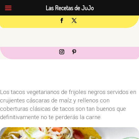
Las Recetas de JuJo
Los tacos vegetarianos de frijoles negros servidos en
crujientes cáscaras de maíz y rellenos con
coberturas clásicas de tacos son tan buenos que
definitivamente no te perderás la carne.