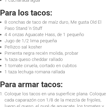
1
cucharada
agua
Para los tacos:
8
conchas de taco de maíz duro
,
Me gusta Old El
Paso Stand ‘n Stuff
4 4
onzas
Aguacate Hass
,
de 1 pequeño
Jugo de 1/2 lima pequeña
Pellizco
sal kosher
Pimienta negra recién molida
,
probar
½
taza
queso cheddar rallado
1
tomate ciruela
,
cortado en cubitos
1
taza
lechuga romana rallada
Para armar tacos:
Coloque los tacos en una superficie plana. Coloque
cada caparazón con 1/8 de la mezcla de frijoles,
luego el queso, el puré de aguacate, los tomates y