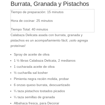
Burrata, Granada y Pistachos
Tiempo de preparación:
15
minutos
Hora de cocinar:
25
minutos
Tiempo Total:
40
minutos
Calabaza Delicata asada con burrata, granada y
pistachos es un acompañamiento fácil, ¡solo agrega
proteínas!
Spray de aceite de oliva
1 ½
libras
Calabaza Delicata
,
2 medianos
1
cucharada
aceite de oliva
½
cucharilla
sal kosher
Pimienta negra recién molida
,
probar
6
onzas
queso burrata
,
descuartizado
¼
taza
pistachos tostados picados
¼
taza
semillas de granada
Albahaca fresca
,
para Decorar