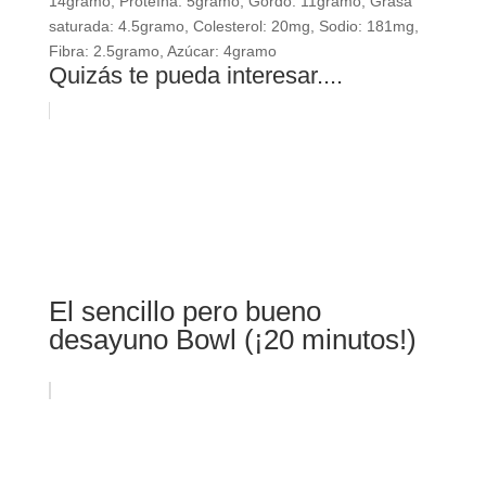
14
gramo
,
Proteína:
5
gramo
,
Gordo:
11
gramo
,
Grasa
saturada:
4.5
gramo
,
Colesterol:
20
mg
,
Sodio:
181
mg
,
Fibra:
2.5
gramo
,
Azúcar:
4
gramo
Quizás te pueda interesar....
El sencillo pero bueno
desayuno Bowl (¡20 minutos!)