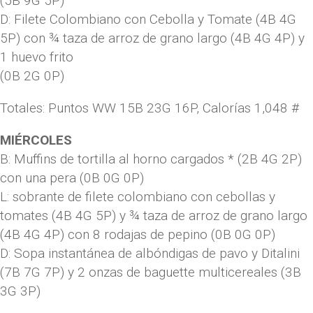
(5B 9G 5P)
D: Filete Colombiano con Cebolla y Tomate (4B 4G
5P) con ¾ taza de arroz de grano largo (4B 4G 4P) y
1 huevo frito
(0B 2G 0P)
Totales: Puntos WW 15B 23G 16P, Calorías 1,048 #
MIÉRCOLES
B: Muffins de tortilla al horno cargados * (2B 4G 2P)
con una pera (0B 0G 0P)
L: sobrante de filete colombiano con cebollas y
tomates (4B 4G 5P) y ¾ taza de arroz de grano largo
(4B 4G 4P) con 8 rodajas de pepino (0B 0G 0P)
D: Sopa instantánea de albóndigas de pavo y Ditalini
(7B 7G 7P) y 2 onzas de baguette multicereales (3B
3G 3P)