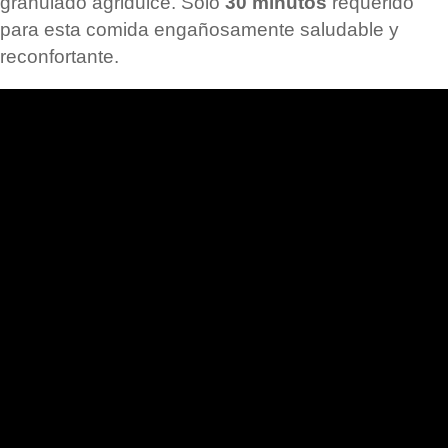
granulado agridulce. Sólo
30 minutos
requerido
para esta comida engañosamente saludable y
reconfortante.