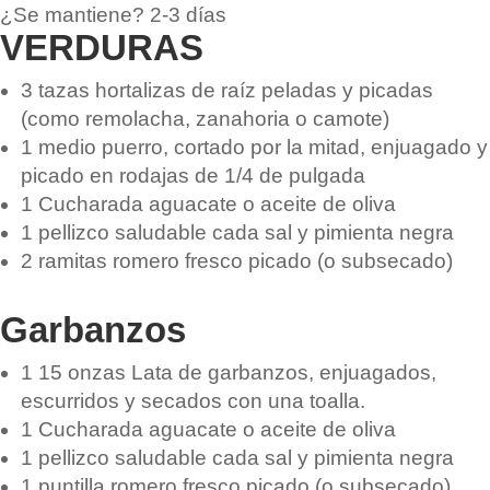
¿Se mantiene?
2-3 días
VERDURAS
3
tazas
hortalizas de raíz peladas y picadas
(como remolacha, zanahoria o camote)
1
medio
puerro, cortado por la mitad, enjuagado y
picado en rodajas de 1/4 de pulgada
1
Cucharada
aguacate o aceite de oliva
1
pellizco saludable
cada sal y pimienta negra
2
ramitas
romero fresco picado
(o subsecado)
Garbanzos
1
15 onzas
Lata de garbanzos, enjuagados,
escurridos y secados con una toalla.
1
Cucharada
aguacate o aceite de oliva
1
pellizco saludable
cada sal y pimienta negra
1
puntilla
romero fresco picado
(o subsecado)