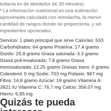
todavía es de alrededor de 30 minutos).
* La información nutricional es una estimación
aproximada calculada con remolacha, la menor
cantidad de rangos donde se proporciona, y sin
ingredientes opcionales.
Servicio:
1
plato principal que sirve
Calorías:
533
Carbohidratos:
64
gramo
Proteína:
17,4
gramo
Gordo:
25,9
gramo
Grasa saturada:
3.3
gramo
Grasa poli-insaturada:
7.8
gramo
Grasa
monosaturada:
12.25
gramo
Grasas trans:
0
gramo
Colesterol:
0
mg
Sodio:
703
mg
Potasio:
967
mg
Fibra:
14,8
gramo
Azúcar:
19
gramo
Vitamina A:
3821
IU
Vitamina C:
76,7
mg
Calcio:
356.07
mg
Hierro:
6,85
mg
Quizás te pueda