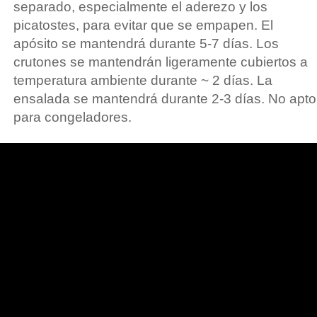
separado, especialmente el aderezo y los
picatostes, para evitar que se empapen. El
apósito se mantendrá durante 5-7 días. Los
crutones se mantendrán ligeramente cubiertos a
temperatura ambiente durante ~ 2 días. La
ensalada se mantendrá durante 2-3 días. No apto
para congeladores.