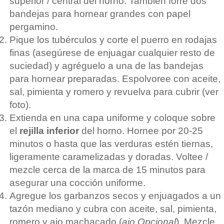
superior / central del horno. También forre dos
bandejas para hornear grandes con papel
pergamino.
Pique los tubérculos y corte el puerro en rodajas
finas (asegúrese de enjuagar cualquier resto de
suciedad) y agréguelo a una de las bandejas
para hornear preparadas. Espolvoree con aceite,
sal, pimienta y romero y revuelva para cubrir (ver
foto).
Extienda en una capa uniforme y coloque sobre
el
rejilla inferior
del horno. Hornee por 20-25
minutos o hasta que las verduras estén tiernas,
ligeramente caramelizadas y doradas. Voltee /
mezcle cerca de la marca de 15 minutos para
asegurar una cocción uniforme.
Agregue los garbanzos secos y enjuagados a un
tazón mediano y cubra con aceite, sal, pimienta,
romero y ajo machacado (
ajo
Opcional
). Mezcle