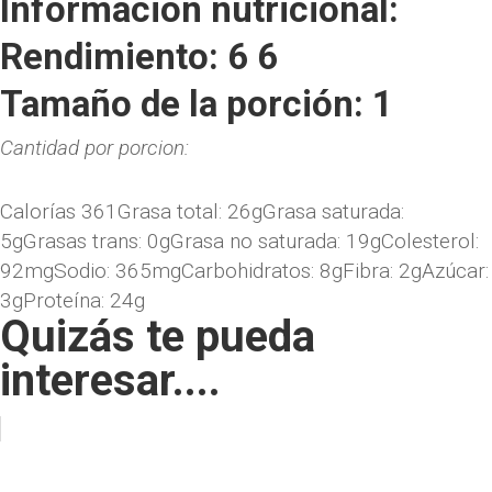
Información nutricional:
Rendimiento: 6 6
Tamaño de la porción: 1
Cantidad por porcion:
Calorías
361
Grasa total:
26g
Grasa saturada:
5g
Grasas trans:
0g
Grasa no saturada:
19g
Colesterol:
92mg
Sodio:
365mg
Carbohidratos:
8g
Fibra:
2g
Azúcar:
3g
Proteína:
24g
Quizás te pueda
interesar....