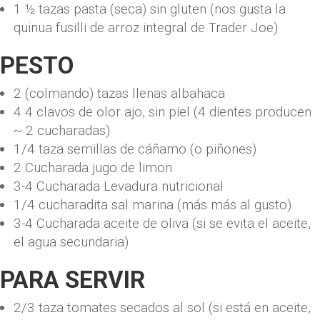
1 ½
tazas
pasta (seca) sin gluten
(nos gusta la
quinua fusilli de arroz integral de Trader Joe)
PESTO
2
(colmando) tazas llenas
albahaca
4 4
clavos de olor
ajo, sin piel
(4 dientes producen
~ 2 cucharadas)
1/4
taza
semillas de cáñamo
(o piñones)
2
Cucharada
jugo de limon
3-4
Cucharada
Levadura nutricional
1/4
cucharadita
sal marina (más más al gusto)
3-4
Cucharada
aceite de oliva
(si se evita el aceite,
el agua secundaria)
PARA SERVIR
2/3
taza
tomates secados al sol
(si está en aceite,