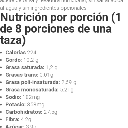
aceite de oliva y levadura nutricional, sin sal añadida
al agua y sin ingredientes opcionales.
Nutrición por porción (1
de 8 porciones de una
taza)
Calorías
224
Gordo:
10,2 g
Grasa saturada:
1,2 g
Grasas trans:
0.01g
Grasa poli-insaturada:
2,69 g
Grasa monosaturada:
5.21g
Sodio:
182mg
Potasio:
358mg
Carbohidratos:
27,5g
Fibra:
4.2g
Azúcar:
3.9g