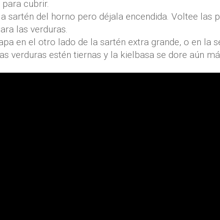
 para cubrir.
a la sartén del horno pero déjala encendida. Voltee las
ara las verduras.
pa en el otro lado de la sartén extra grande, o en la 
as verduras estén tiernas y la kielbasa se dore aún má