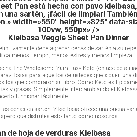
eet Pan está hecha con pavo kielbasa
 una sartén, ¡fácil de limpiar! Tambié
ten.» width=»550″ height=»825″ data-s
100vw, 550px» />
Kielbasa Veggie Sheet Pan Dinner
efinitivamente debe agregar cenas de sartén a su reper
gnifica menos tiempo, menos estrés y menos limpieza.
 cocina The Wholesome Yum Easy Keto (enlace de afilia
maravillosas para aquellos de ustedes que siguen una d
dos los que compraron su libro. Como Keto es típicame
rías y grasas. Simplemente intercambiando el Kielba
acerlo funcionar fácilmente.
las cenas en sartén. Y kielbasa ofrece una buena vari
 Espero que disfrutes esto tanto como nosotros.
n de hoja de verduras Kielbasa