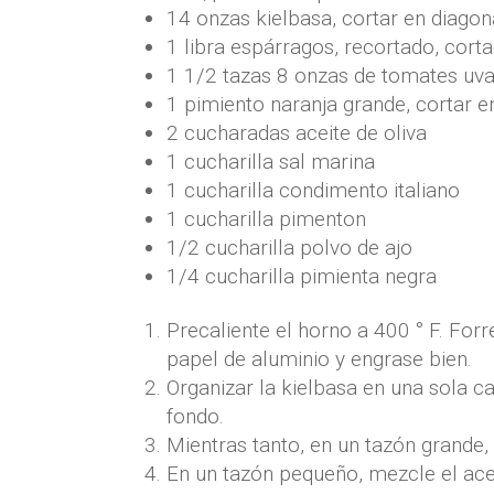
14
onzas
kielbasa
,
cortar en diagon
1
libra
espárragos
,
recortado, corta
1 1/2
tazas
8 onzas de tomates uva
1
pimiento naranja grande
,
cortar e
2
cucharadas
aceite de oliva
1
cucharilla
sal marina
1
cucharilla
condimento italiano
1
cucharilla
pimenton
1/2
cucharilla
polvo de ajo
1/4
cucharilla
pimienta negra
Precaliente el horno a 400 ° F. Fo
papel de aluminio y engrase bien.
Organizar la kielbasa en una sola c
fondo.
Mientras tanto, en un tazón grande,
En un tazón pequeño, mezcle el aceit