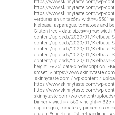
https://www.skinnytaste.com/wp-con
https://www.skinnytaste.com/wp-con
https://www.skinnytaste.com/wp-con
verduras en un tazón» width=»550″ he
kielbasa, asparagus, tomatoes and bel
Gluten-free.» data-sizes=»(max-width
content/uploads/2020/01/Kielbasa-Sh
content/uploads/2020/01/Kielbasa-S
content/uploads/2020/01/Kielbasa-S
content/uploads/2020/01/Kielbasa-S
content/uploads/2020/01/Kielbasa-Sh
height=»825″ data-pin-description=»K
srcset=» https://www.skinnytaste.co
.skinnytaste.com / wp-content / uplo
https://www.skinnytaste.com/wp-con
https://www.skinnytaste.com/wp-cont
skinnytaste.com/wp-content/uploads/
Dinner » width=» 550 » height=» 825 »
espárragos, tomates y pimientos cocid
gluten. #sheetpan #sheetpandinner #k