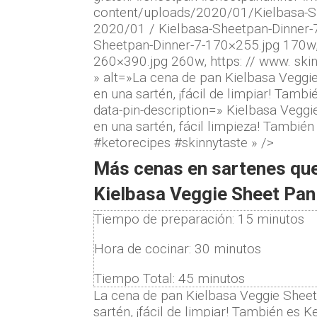
content/uploads/2020/01/Kielbasa-She
2020/01 / Kielbasa-Sheetpan-Dinner-
Sheetpan-Dinner-7-170×255.jpg 170w,
260×390.jpg 260w, https: // www. s
» alt=»La cena de pan Kielbasa Veggi
en una sartén, ¡fácil de limpiar! Tamb
data-pin-description=» Kielbasa Veggi
en una sartén, fácil limpieza! Tambié
#ketorecipes #skinnytaste » />
Más cenas en sartenes que
Kielbasa Veggie Sheet Pan
Tiempo de preparación:
15
minutos
Hora de cocinar:
30
minutos
Tiempo Total:
45
minutos
La cena de pan Kielbasa Veggie Sheet
sartén, ¡fácil de limpiar! También es K