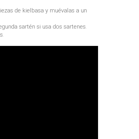
 piezas de kielbasa y muévalas a un
segunda sartén si usa dos sartenes.
s.