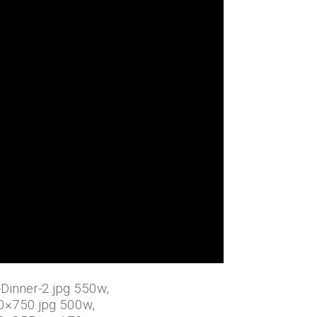
Dinner-2.jpg 550w,
0×750.jpg 500w,