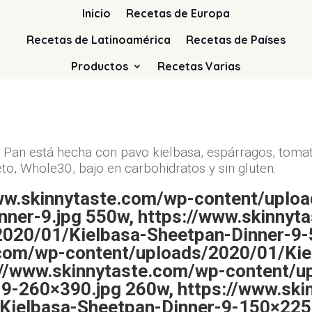
Inicio
Recetas de Europa
Recetas de Latinoamérica
Recetas de Países
Productos
Recetas Varias
 Pan está hecha con pavo kielbasa, espárragos, tomat
eto, Whole30, bajo en carbohidratos y sin gluten.
www.skinnytaste.com/wp-content/uplo
nner-9.jpg 550w, https://www.skinnyt
2020/01/Kielbasa-Sheetpan-Dinner-9-
.com/wp-content/uploads/2020/01/Kie
://www.skinnytaste.com/wp-content/u
9-260×390.jpg 260w, https://www.sk
Kielbasa-Sheetpan-Dinner-9-150×225.