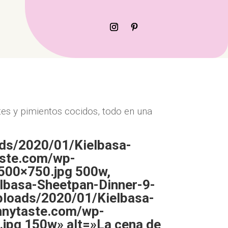
es y pimientos cocidos, todo en una
ads/2020/01/Kielbasa-
aste.com/wp-
500×750.jpg 500w,
lbasa-Sheetpan-Dinner-9-
ploads/2020/01/Kielbasa-
innytaste.com/wp-
jpg 150w» alt=»La cena de