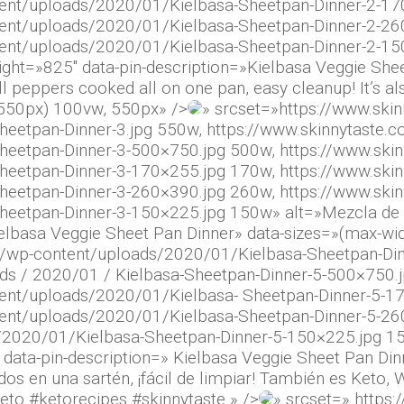
tent/uploads/2020/01/Kielbasa-Sheetpan-Dinner-2-17
tent/uploads/2020/01/Kielbasa-Sheetpan-Dinner-2-26
tent/uploads/2020/01/Kielbasa-Sheetpan-Dinner-2-15
ight=»825″ data-pin-description=»Kielbasa Veggie Shee
l peppers cooked all on one pan, easy cleanup! It’s 
: 550px) 100vw, 550px» />
» srcset=»https://www.ski
eetpan-Dinner-3.jpg 550w, https://www.skinnytaste.
heetpan-Dinner-3-500×750.jpg 500w, https://www.ski
heetpan-Dinner-3-170×255.jpg 170w, https://www.ski
heetpan-Dinner-3-260×390.jpg 260w, https://www.ski
eetpan-Dinner-3-150×225.jpg 150w» alt=»Mezcla de v
ielbasa Veggie Sheet Pan Dinner» data-sizes=»(max-wi
m/wp-content/uploads/2020/01/Kielbasa-Sheetpan-Dinn
ads / 2020/01 / Kielbasa-Sheetpan-Dinner-5-500×750.
tent/uploads/2020/01/Kielbasa- Sheetpan-Dinner-5-1
ent/uploads/2020/01/Kielbasa-Sheetpan-Dinner-5-260
2020/01/Kielbasa-Sheetpan-Dinner-5-150×225.jpg 15
 data-pin-description=» Kielbasa Veggie Sheet Pan Din
os en una sartén, ¡fácil de limpiar! También es Keto, 
eto #ketorecipes #skinnytaste » />
» srcset=» https