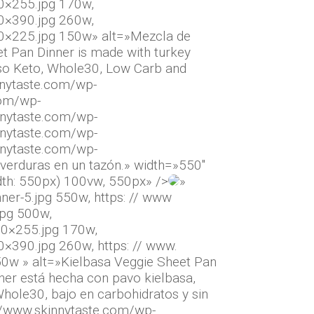
0×255.jpg 170w,
0×390.jpg 260w,
0×225.jpg 150w» alt=»Mezcla de
t Pan Dinner is made with turkey
also Keto, Whole30, Low Carb and
nnytaste.com/wp-
com/wp-
nnytaste.com/wp-
nnytaste.com/wp-
nnytaste.com/wp-
erduras en un tazón.» width=»550″
dth: 550px) 100vw, 550px» />
»
er-5.jpg 550w, https: // www
jpg 500w,
70×255.jpg 170w,
×390.jpg 260w, https: // www.
0w » alt=»Kielbasa Veggie Sheet Pan
ner está hecha con pavo kielbasa,
Whole30, bajo en carbohidratos y sin
://www.skinnytaste.com/wp-