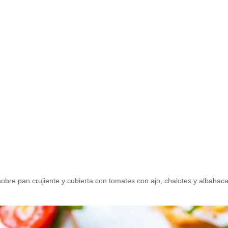
Inicio
Recetas de Europa
Recetas de Latinoamérica
Recetas de Países
Productos
Recetas Varias
​sobre pan crujiente y cubierta con tomates con ajo, chalotes y albahac