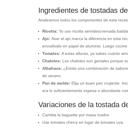
Ingredientes de tostadas de 
Analicemos todos los componentes de esta receta
Ricotta:
Yo uso ricotta semidescremada batida e
Ajo:
Asar el ajo marca la diferencia en esta re
envuélvalo en papel de aluminio. Luego cocine
Tomates:
A estas alturas, ya sabes cuánto am
Chalotes:
Los chalotes son geniales porque so
Albahaca:
¿Existe una combinación de sabores
de verano.
Pan de molde:
Elija un buen pan crujiente. In
era lo suficientemente espesa o abundante co
Variaciones de la tostada de
Cambia la baguette por masa madre.
Use tomates cherry en lugar de tomates uva.