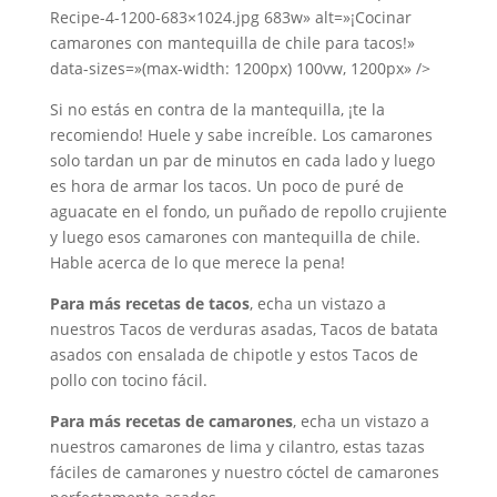
Recipe-4-1200-683×1024.jpg 683w» alt=»¡Cocinar
camarones con mantequilla de chile para tacos!»
data-sizes=»(max-width: 1200px) 100vw, 1200px» />
Si no estás en contra de la mantequilla, ¡te la
recomiendo! Huele y sabe increíble. Los camarones
solo tardan un par de minutos en cada lado y luego
es hora de armar los tacos. Un poco de puré de
aguacate en el fondo, un puñado de repollo crujiente
y luego esos camarones con mantequilla de chile.
Hable acerca de lo que merece la pena!
Para más recetas de tacos
, echa un vistazo a
nuestros Tacos de verduras asadas, Tacos de batata
asados ​​con ensalada de chipotle y estos Tacos de
pollo con tocino fácil.
Para más recetas de camarones
, echa un vistazo a
nuestros camarones de lima y cilantro, estas tazas
fáciles de camarones y nuestro cóctel de camarones