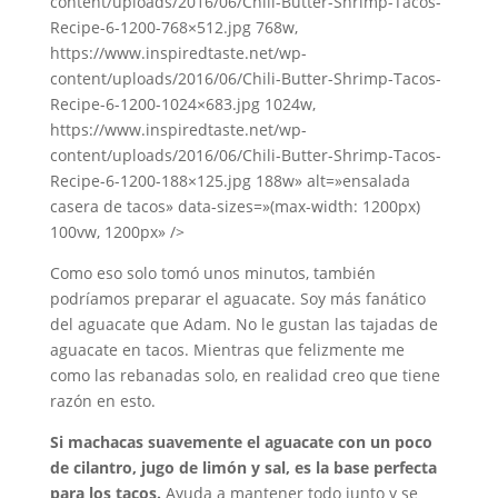
content/uploads/2016/06/Chili-Butter-Shrimp-Tacos-
Recipe-6-1200-768×512.jpg 768w,
https://www.inspiredtaste.net/wp-
content/uploads/2016/06/Chili-Butter-Shrimp-Tacos-
Recipe-6-1200-1024×683.jpg 1024w,
https://www.inspiredtaste.net/wp-
content/uploads/2016/06/Chili-Butter-Shrimp-Tacos-
Recipe-6-1200-188×125.jpg 188w» alt=»ensalada
casera de tacos» data-sizes=»(max-width: 1200px)
100vw, 1200px» />
Como eso solo tomó unos minutos, también
podríamos preparar el aguacate. Soy más fanático
del aguacate que Adam. No le gustan las tajadas de
aguacate en tacos. Mientras que felizmente me
como las rebanadas solo, en realidad creo que tiene
razón en esto.
Si machacas suavemente el aguacate con un poco
de cilantro, jugo de limón y sal, es la base perfecta
para los tacos.
Ayuda a mantener todo junto y se