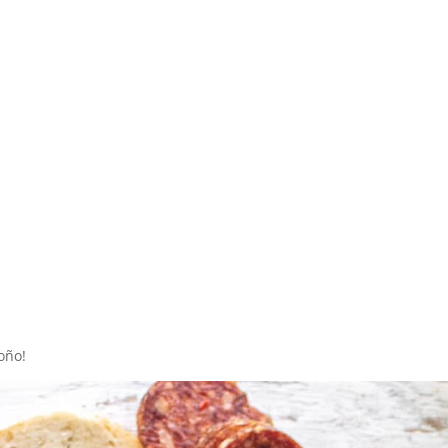
Inicio
Recetas de Europa
Recetas de Latinoamérica
Recetas de Países
Productos
Recetas Varias
oño!