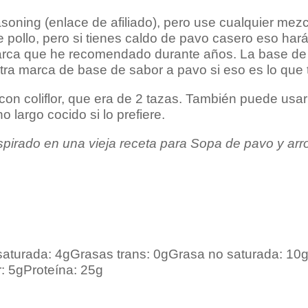
oning (enlace de afiliado), pero use cualquier mez
 pollo, pero si tienes caldo de pavo casero eso har
rca que he recomendado durante años. La base de
tra marca de base de sabor a pavo si eso es lo que 
n coliflor, que era de 2 tazas. También puede usar 
 largo cocido si lo prefiere.
spirado en una vieja receta para
Sopa de pavo y arro
saturada:
4g
Grasas trans:
0g
Grasa no saturada:
10
:
5g
Proteína:
25g