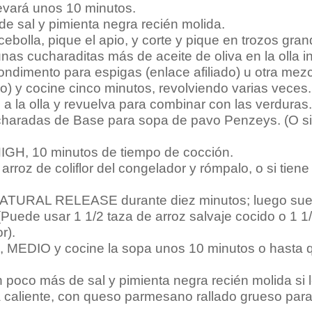
levará unos 10 minutos.
e sal y pimienta negra recién molida.
ebolla, pique el apio, y corte y pique en trozos grand
unas cucharaditas más de aceite de oliva en la olla i
 condimento para espigas (enlace afiliado) u otra me
o) y cocine cinco minutos, revolviendo varias veces.
 la olla y revuelva para combinar con las verduras.
charadas de Base para sopa de pavo Penzeys. (O si t
IGH, 10 minutos de tiempo de cocción.
arroz de coliflor del congelador y rómpalo, o si tie
NATURAL RELEASE durante diez minutos; luego suelte
a. (Puede usar 1 1/2 taza de arroz salvaje cocido o 1 
r).
MEDIO y cocine la sopa unos 10 minutos o hasta que
 poco más de sal y pimienta negra recién molida si 
a caliente, con queso parmesano rallado grueso para