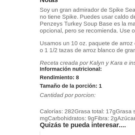
Soy un gran admirador de Spike Seas
no tiene Spike. Puedes usar caldo de
Penzeys Turkey Soup Base es la ma
opcional, pero se recomienda. Use o
Usamos un 10 oz. paquete de arroz co
o 1 1/2 tazas de arroz blanco de grano
Receta creada por Kalyn y
Kara
e in
Información nutricional:
Rendimiento: 8
Tamaño de la porción: 1
Cantidad por porcion:
Calorías:
282
Grasa total:
17g
Grasa 
mg
Carbohidratos:
9g
Fibra:
2g
Azúcar
Quizás te pueda interesar....