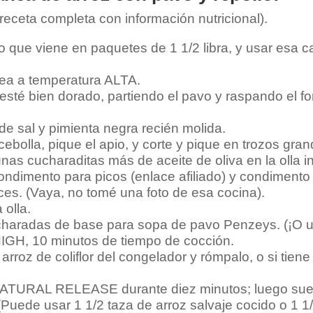
receta completa con información nutricional).
o que viene en paquetes de 1 1/2 libra, y usar esa 
ánea a temperatura ALTA.
esté bien dorado, partiendo el pavo y raspando el f
e sal y pimienta negra recién molida.
ebolla, pique el apio, y corte y pique en trozos grand
unas cucharaditas más de aceite de oliva en la olla i
condimento para picos (enlace afiliado) y condimento 
ces. (Vaya, no tomé una foto de esa cocina).
 olla.
charadas de base para sopa de pavo Penzeys. (¡O us
IGH, 10 minutos de tiempo de cocción.
arroz de coliflor del congelador y rómpalo, o si tie
NATURAL RELEASE durante diez minutos; luego suelte
a. (Puede usar 1 1/2 taza de arroz salvaje cocido o 1 