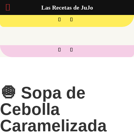
Las Recetas de JuJo
🧅 Sopa de
Cebolla
Caramelizada