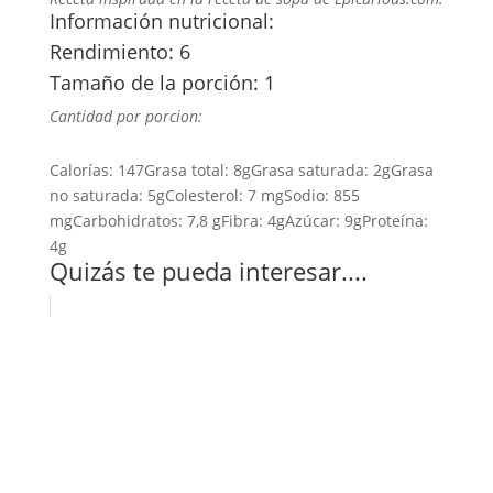
Información nutricional:
Rendimiento: 6
Tamaño de la porción: 1
Cantidad por porcion:
Calorías:
147
Grasa total:
8g
Grasa saturada:
2g
Grasa
no saturada:
5g
Colesterol:
7 mg
Sodio:
855
mg
Carbohidratos:
7,8 g
Fibra:
4g
Azúcar:
9g
Proteína:
4g
Quizás te pueda interesar....