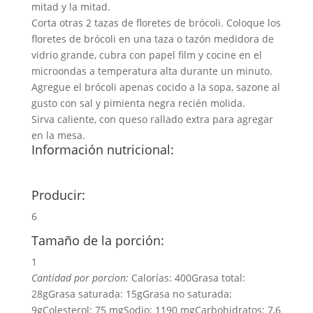
mitad y la mitad.
Corta otras 2 tazas de floretes de brócoli. Coloque los
floretes de brócoli en una taza o tazón medidora de
vidrio grande, cubra con papel film y cocine en el
microondas a temperatura alta durante un minuto.
Agregue el brócoli apenas cocido a la sopa, sazone al
gusto con sal y pimienta negra recién molida.
Sirva caliente, con queso rallado extra para agregar
en la mesa.
Información nutricional:
Producir:
6
Tamaño de la porción:
1
Cantidad por porcion:
Calorías:
400
Grasa total:
28g
Grasa saturada:
15g
Grasa no saturada:
9g
Colesterol:
75 mg
Sodio:
1190 mg
Carbohidratos:
7,6