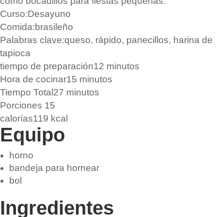
como bocadillos para fiestas pequeñas.
Curso:
Desayuno
Comida:
brasileño
Palabras clave:
queso, rápido, panecillos, harina de
tapioca
tiempo de preparación
12
minutos
Hora de cocinar
15
minutos
Tiempo Total
27
minutos
Porciones
15
calorías
119
kcal
Equipo
horno
bandeja para hornear
bol
Ingredientes