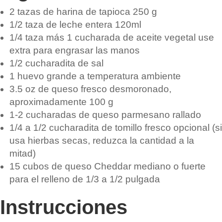
2
tazas de
harina de tapioca
250 g
1/2
taza de
leche entera
120ml
1/4
taza
más 1 cucharada de aceite vegetal
use
extra para engrasar las manos
1/2
cucharadita
de sal
1
huevo grande
a temperatura ambiente
3.5
oz de
queso fresco
desmoronado,
aproximadamente 100 g
1-2
cucharadas
de queso parmesano rallado
1/4 a 1/2
cucharadita
de tomillo fresco
opcional (si
usa hierbas secas, reduzca la cantidad a la
mitad)
15
cubos
de queso Cheddar mediano o fuerte
para el relleno
de 1/3 a 1/2 pulgada
Instrucciones