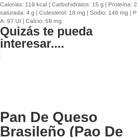
Calorías:
119
kcal
|
Carbohidratos:
15
g
|
Proteína:
saturada:
4
g
|
Colesterol:
18
mg
|
Sodio:
146
mg
|
P
A:
97
UI
|
Calcio:
59
mg
Quizás te pueda
interesar....
Pan De Queso
Brasileño (Pao De