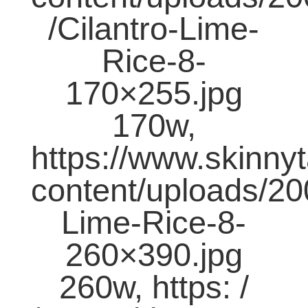
/Cilantro-Lime-
Rice-8-
170×255.jpg
170w,
https://www.skinny
content/uploads/20
Lime-Rice-8-
260×390.jpg
260w, https: /