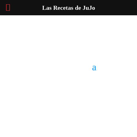
Las Recetas de JuJo
Inicio
Recetas de Europa
Recetas de Latinoamérica
Recetas de Países
Productos
Batidoras
Cuchillo
Repostería