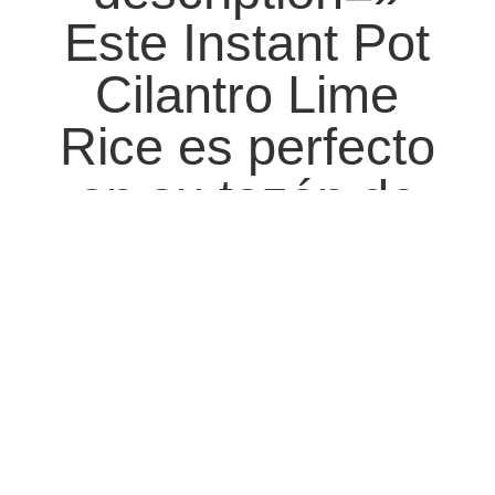
Este Instant Pot
Cilantro Lime
Rice es perfecto
en su tazón de
burrito Chipotle
favorito o como
acompañamiento
de tacos o
enchiladas. »