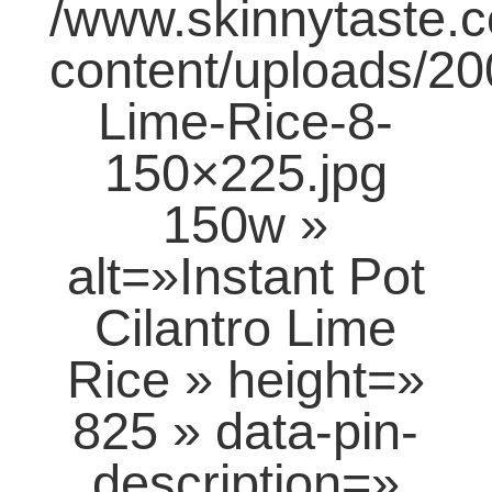
/www.skinnytaste.
content/uploads/20
Lime-Rice-8-
150×225.jpg
150w »
alt=»Instant Pot
Cilantro Lime
Rice » height=»
825 » data-pin-
description=»