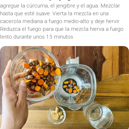
agregue la cúrcuma, el jengibre y el agua. Mezclar
hasta que esté suave. Vierta la mezcla en una
cacerola mediana a fuego medio-alto y deje hervir.
Reduzca el fuego para que la mezcla hierva a fuego
lento durante unos 15 minutos.