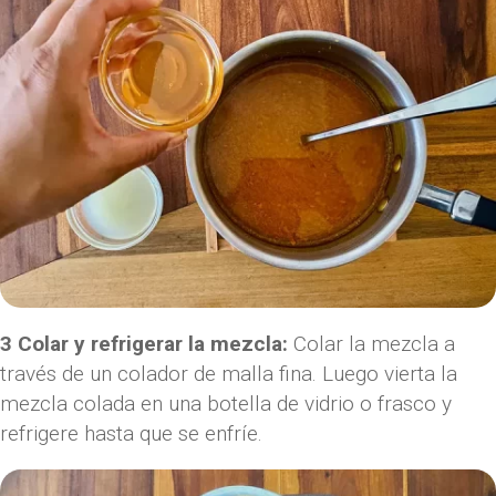
3 Colar y refrigerar la mezcla:
Colar la mezcla a
través de un colador de malla fina. Luego vierta la
mezcla colada en una botella de vidrio o frasco y
refrigere hasta que se enfríe.