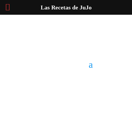
Las Recetas de JuJo
Inicio
Recetas de Europa
Recetas de Latinoamérica
Recetas de Países
Productos
Batidoras
Cuchillo
Repostería