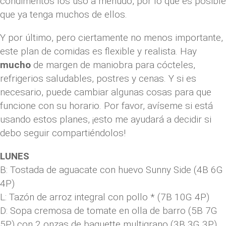
condimentos los uso a menudo, por lo que es posible
que ya tenga muchos de ellos.
Y por último, pero ciertamente no menos importante,
este plan de comidas es flexible y realista. Hay
mucho
de margen de maniobra para cócteles,
refrigerios saludables, postres y cenas. Y si es
necesario, puede cambiar algunas cosas para que
funcione con su horario. Por favor, avíseme si está
usando estos planes, ¡esto me ayudará a decidir si
debo seguir compartiéndolos!
LUNES
B: Tostada de aguacate con huevo Sunny Side (4B 6G
4P)
L: Tazón de arroz integral con pollo * (7B 10G 4P)
D: Sopa cremosa de tomate en olla de barro (5B 7G
5P) con 2 onzas de baguette multigrano (3B 3G 3P)