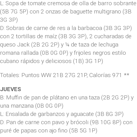
L: Sopa de tomate cremosa de olla de barro sobrante
(5B 7G 5P) con 2 onzas de baguette multigrano (3B
3G 3P)
D: Sobras de carne de res a la barbacoa (3B 3G 3P)
con 2 tortillas de maíz (3B 3G 3P), 2 cucharadas de
queso Jack (2B 2G 2P) y ¼ de taza de lechuga
romana rallada (0B 0G 0P) y frijoles negros estilo
cubano rápidos y deliciosos (1B) 3G 1P)
Totales: Puntos WW 21B 27G 21P, Calorías 971 **
JUEVES
B: Muffin de pan de plátano en una taza (2B 2G 2P) y
una manzana (0B 0G 0P)
L: Ensalada de garbanzos y aguacate (3B 8G 3P)
D: Pan de carne con pavo y brócoli (9B 10G 8P) con
puré de papas con ajo fino (5B 5G 1P)