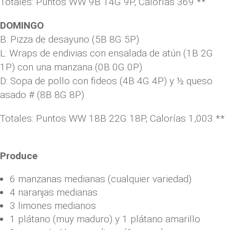
Totales: Puntos WW 9B 14G 9P, Calorías 369 **
DOMINGO
B: Pizza de desayuno (5B 8G 5P)
L: Wraps de endivias con ensalada de atún (1B 2G
1P) con una manzana (0B 0G 0P)
D: Sopa de pollo con fideos (4B 4G 4P) y ½ queso
asado # (8B 8G 8P)
Totales: Puntos WW 18B 22G 18P, Calorías 1,003 **
Produce
6 manzanas medianas (cualquier variedad)
4 naranjas medianas
3 limones medianos
1 plátano (muy maduro) y 1 plátano amarillo