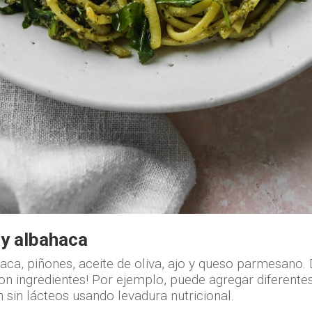
y albahaca
aca, piñones, aceite de oliva, ajo y queso parmesano. 
on ingredientes! Por ejemplo, puede agregar diferentes
 sin lácteos usando levadura nutricional.