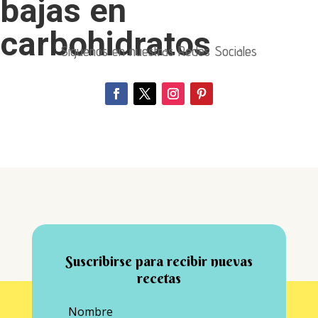
bajas en
carbohidratos
Síguenos en nuestras Redes Sociales
Suscribirse para recibir nuevas
recetas