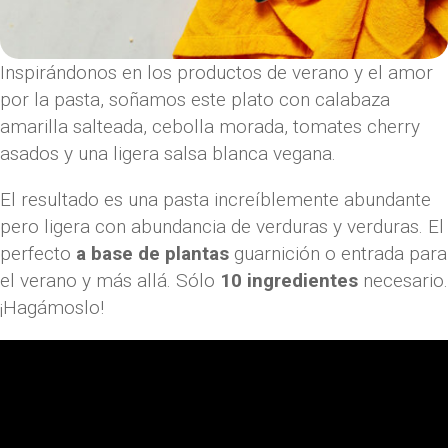
Inspirándonos en los productos de verano y el amor
por la pasta, soñamos este plato con calabaza
amarilla salteada, cebolla morada, tomates cherry
asados ​​y una ligera salsa blanca vegana.
El resultado es una pasta increíblemente abundante
pero ligera con abundancia de verduras y verduras. El
perfecto
a base de plantas
guarnición o entrada para
el verano y más allá. Sólo
10 ingredientes
necesario.
¡Hagámoslo!