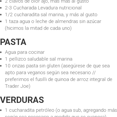
2
clavos de olor
ajo, más más al gusto
2-3
Cucharada
Levadura nutricional
1/2
cucharadita
sal marina, y más al gusto
1
taza
agua o leche de almendras sin azúcar
(hicimos la mitad de cada uno)
PASTA
Agua para cocinar
1
pellizco saludable
sal marina
10
onzas
pasta sin gluten
(asegúrese de que sea
apto para veganos según sea necesario //
preferimos el fusilli de quinoa de arroz integral de
Trader Joe)
VERDURAS
1
cucharadita
petróleo
(o agua sub, agregando más
según sea necesario a medida que se evapora)