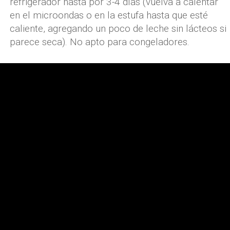
refrigerador hasta por 3-4 días (vuelva a calentar
en el microondas o en la estufa hasta que esté
caliente, agregando un poco de leche sin lácteos si
parece seca). No apto para congeladores.