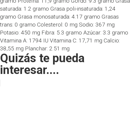
gramo
Proteína:
11,9
gramo
Gordo:
9.3
gramo
Grasa
saturada:
1.2
gramo
Grasa poli-insaturada:
1,24
gramo
Grasa monosaturada:
4.17
gramo
Grasas
trans:
0
gramo
Colesterol:
0
mg
Sodio:
367
mg
Potasio:
450
mg
Fibra:
5.3
gramo
Azúcar:
3.3
gramo
Vitamina A:
1794
IU
Vitamina C:
17,71
mg
Calcio:
38,55
mg
Planchar:
2.51
mg
Quizás te pueda
interesar....