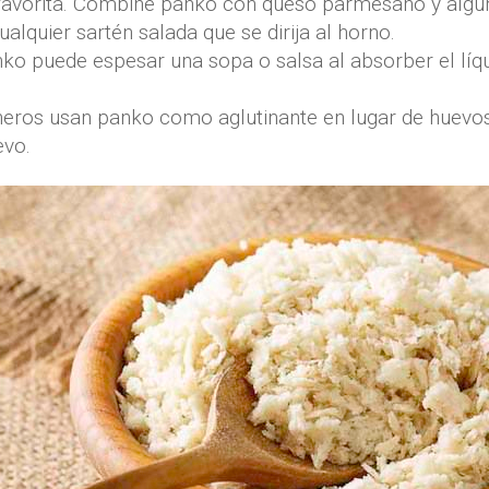
 favorita. Combine panko con queso parmesano y algu
quier sartén salada que se dirija al horno.
ko puede espesar una sopa o salsa al absorber el líqu
eros usan panko como aglutinante en lugar de huevos
evo.