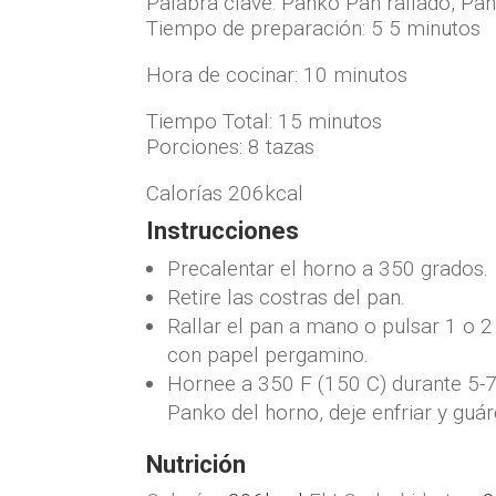
Palabra clave:
Panko Pan rallado, Pan
Tiempo de preparación:
5 5
minutos
Hora de cocinar:
10
minutos
Tiempo Total:
15
minutos
Porciones:
8
tazas
Calorías
206
kcal
Instrucciones
Precalentar el horno a 350 grados.
Retire las costras del pan.
Rallar el pan a mano o pulsar 1 o 
con papel pergamino.
Hornee a 350 F (150 C) durante 5-7
Panko del horno, deje enfriar y guár
Nutrición