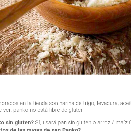
rados en la tienda son harina de trigo, levadura, acei
er, panko no está libre de gluten.
o sin gluten?
Sí, usará pan sin gluten o arroz / maíz 
utos de las migas de pan Panko?