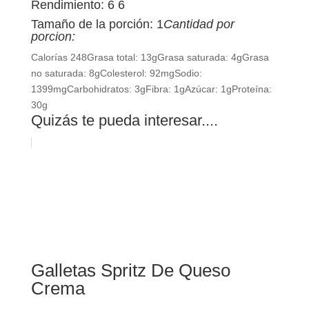
Rendimiento: 6 6
Tamaño de la porción: 1
Cantidad por
porcion:
Calorías
248
Grasa total:
13g
Grasa saturada:
4g
Grasa
no saturada:
8g
Colesterol:
92mg
Sodio:
1399mg
Carbohidratos:
3g
Fibra:
1g
Azúcar:
1g
Proteína:
30g
Quizás te pueda interesar....
Galletas Spritz De Queso
Crema