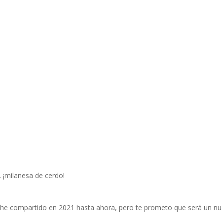
Inicio
Recetas de Europa
Recetas de Latinoamérica
Recetas de Países
Productos
Recetas Varias
 ¡milanesa de cerdo!
e he compartido en 2021 hasta ahora, pero te prometo que será un nu