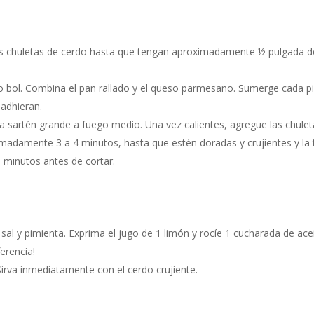
s chuletas de cerdo hasta que tengan aproximadamente ½ pulgada de 
ro bol. Combina el pan rallado y el queso parmesano. Sumerge cada pi
adhieran.
na sartén grande a fuego medio. Una vez calientes, agregue las chule
imadamente 3 a 4 minutos, hasta que estén doradas y crujientes y la 
s minutos antes de cortar.
 sal y pimienta. Exprima el jugo de 1 limón y rocíe 1 cucharada de ac
ferencia!
irva inmediatamente con el cerdo crujiente.