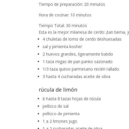
Tiempo de preparación:
20
minutos
Hora de cocinar:
10
minutos
Tiempo Total:
30
minutos
Esta es la mejor milanesa de cerdo: ¡tan tierna,
4
chuletas de lomo de cerdo deshuesadas
sal y pimienta kosher
2
huevos grandes,
ligeramente batido
1
taza
migas de pan panko sazonado
1/3
taza
queso parmesano recién rallado
3 hasta 4
cucharadas
aceite de oliva
rúcula de limón
6 hasta 8
tazas
hojas de rúcula
pellizco
de sal
pellizco
de pimienta
1 a 2
limones
jugo
1 a 2
cucharadas
aceite de oliva