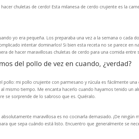
hacer chuletas de cerdo! Esta milanesa de cerdo crujiente es la car
cuando yo era pequeña. Los preparaba una vez a la semana o cada dos
complicado intentar dominarlos! Si bien esta receta no se parece en n
anera de hacer maravillosas chuletas de cerdo para una comida entre
imos del pollo de vez en cuando, ¿verdad?
el pollo: mi pollo crujiente con parmesano y rúcula es fácilmente una
ligero al mismo tiempo. Me encanta hacerlo cuando hayamos tenido u
e se sorprende de lo sabroso que es. Quiéralo.
a absolutamente maravillosa es no cocinarla demasiado. ¡De ningún m
para que sepa cuándo está listo. Encuentro que generalmente se nece