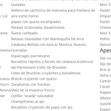
te
tostadas
Mini T
Relleno de salchicha de manzana para freidora de
Pastel
/ col
aire estilo horno
Empan
papas con queso escalopadas
Pastel
Patatas Gratinadas Dauphinoise
Cheese
iente
Ñame confitado
Mini T
Batatas Glaseadas Con Mantequilla De Arce
Rollos
Calabaza Bellota con Azúcar Morena, Nueces,
Donuts
Aper
imienta
Granadas
Espárragos parmesano
Dip cr
Bocaditos rápidos y fáciles de calabaza butternut
Dip de
l
Ajo Parmesano Coles De Bruselas
Brie a
Coles de Bruselas crujientes y balsámicas
Salsa 
mesano
Brócoli crujiente con queso
Camaro
churri
Zanahorias con hierbas
Cóctel
 Morena
Maíz en la mazorca fresco
Popper
 de
Coliflor “asada” saludable
Albónd
Champiñones al ajo
tzatzik
Bocaditos crujientes de papa con ajo
Espárr