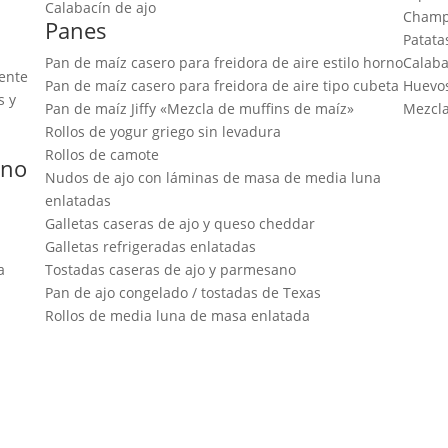
Calabacín de ajo
Champ
Panes
Patata
Pan de maíz casero para freidora de aire estilo horno
Calaba
iente
Pan de maíz casero para freidora de aire tipo cubeta
Huevos
s y
Pan de maíz Jiffy «Mezcla de muffins de maíz»
Mezcla
Rollos de yogur griego sin levadura
Rollos de camote
uno
Nudos de ajo con láminas de masa de media luna
enlatadas
Galletas caseras de ajo y queso cheddar
Galletas refrigeradas enlatadas
a
Tostadas caseras de ajo y parmesano
Pan de ajo congelado / tostadas de Texas
Rollos de media luna de masa enlatada