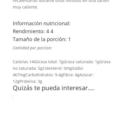
recalentarlas durante unos minutos en una sartén
muy caliente.
Información nutricional:
Rendimiento: 4 4
Tamaño de la porción: 1
Cantidad por porcion:
Calorías
146
Grasa total:
7g
Grasa saturada:
1g
Grasa
no saturada:
5g
Colesterol:
0mg
Sodio:
467mg
Carbohidratos:
9.4g
Fibra:
4g
Azúcar:
12g
Proteína:
3g
Quizás te pueda interesar....