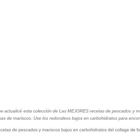
Inicio
Recetas de Europa
Recetas de Latinoamérica
Recetas de Países
Productos
Recetas Varias
actualicé esta colección de Las MEJORES recetas de pescados y mar
sas de mariscos. Use los redondeos bajos en carbohidratos para encon