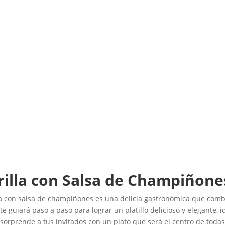
Inicio
Recetas de Europa
Recetas de Latinoamérica
Recetas de Países
Productos
Recetas Varias
rrilla con Salsa de Champiñone
la con salsa de champiñones es una delicia gastronómica que combi
 guiará paso a paso para lograr un platillo delicioso y elegante, 
sorprende a tus invitados con un plato que será el centro de todas