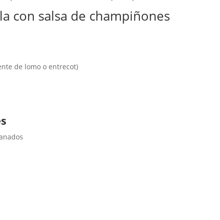
ente de lomo o entrecot)
es
banados