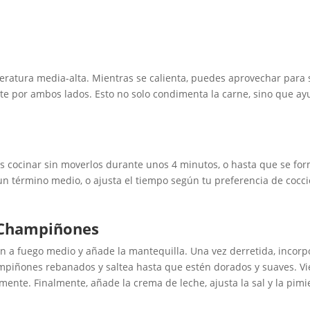
eratura media-alta. Mientras se calienta, puedes aprovechar para sa
te por ambos lados. Esto no solo condimenta la carne, sino que a
jalos cocinar sin moverlos durante unos 4 minutos, o hasta que se fo
un término medio, o ajusta el tiempo según tu preferencia de cocción.
e Champiñones
én a fuego medio y añade la mantequilla. Una vez derretida, incorpo
ampiñones rebanados y saltea hasta que estén dorados y suaves. Vie
ente. Finalmente, añade la crema de leche, ajusta la sal y la pimi