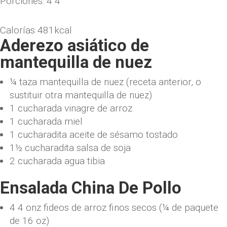
Porciones:
4 4
Calorías
481
kcal
Aderezo asiático de
mantequilla de nuez
¼
taza
mantequilla de nuez
(receta anterior, o
sustituir otra mantequilla de nuez)
1
cucharada
vinagre de arroz
1
cucharada
miel
1
cucharadita
aceite de sésamo tostado
1½
cucharadita
salsa de soja
2
cucharada
agua tibia
Ensalada China De Pollo
4 4
onz
fideos de arroz finos secos
(¼ de paquete
de 16 oz)