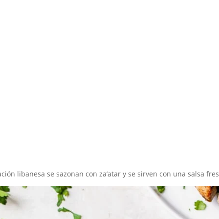
Inicio
Recetas de Europa
Recetas de Latinoamérica
Recetas de Países
Productos
Recetas Varias
iración libanesa se sazonan con za’atar y se sirven con una salsa fr