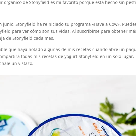
gur orgánico de Stonyfield es mi favorito porque está hecho sin pes
 junio, Stonyfield ha reiniciado su programa «Have a Cow». Puedes s
nyfield para ver cómo son sus vidas. Al suscribirse para obtener má
nja de Stonyfield cada mes.
ible que haya notado algunas de mis recetas cuando abre un paque
ompartirá todas mis recetas de yogurt Stonyfield en un solo lugar
chale un vistazo.