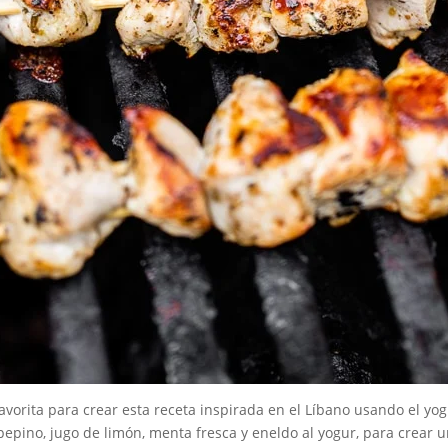
avorita para crear esta receta inspirada en el Líbano usando el yog
pepino, jugo de limón, menta fresca y eneldo al yogur, para crear