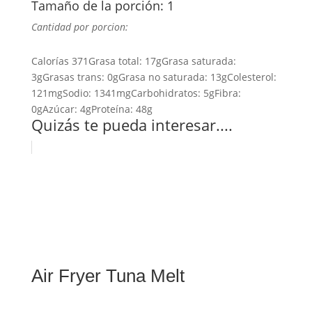
Tamaño de la porción: 1
Cantidad por porcion:
Calorías
371
Grasa total:
17g
Grasa saturada:
3g
Grasas trans:
0g
Grasa no saturada:
13g
Colesterol:
121mg
Sodio:
1341mg
Carbohidratos:
5g
Fibra:
0g
Azúcar:
4g
Proteína:
48g
Quizás te pueda interesar....
Air Fryer Tuna Melt