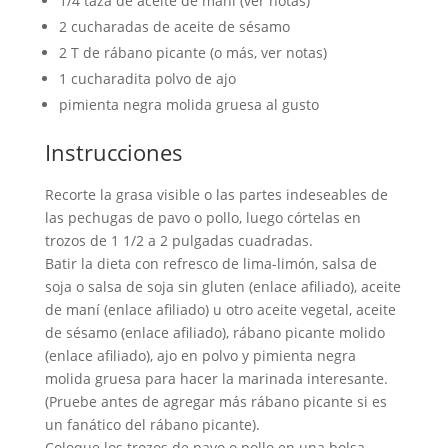
1/4 taza de aceite de maní (ver notas)
2 cucharadas de aceite de sésamo
2 T de rábano picante (o más, ver notas)
1 cucharadita polvo de ajo
pimienta negra molida gruesa al gusto
Instrucciones
Recorte la grasa visible o las partes indeseables de
las pechugas de pavo o pollo, luego córtelas en
trozos de 1 1/2 a 2 pulgadas cuadradas.
Batir la dieta con refresco de lima-limón, salsa de
soja o salsa de soja sin gluten (enlace afiliado), aceite
de maní (enlace afiliado) u otro aceite vegetal, aceite
de sésamo (enlace afiliado), rábano picante molido
(enlace afiliado), ajo en polvo y pimienta negra
molida gruesa para hacer la marinada interesante.
(Pruebe antes de agregar más rábano picante si es
un fanático del rábano picante).
Coloque los trozos de pavo o pollo en una bolsa