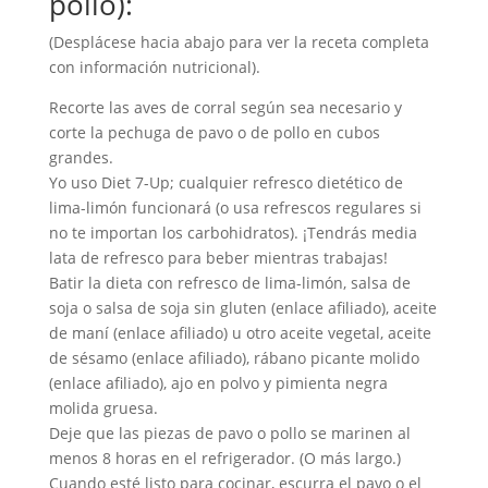
pollo):
(Desplácese hacia abajo para ver la receta completa
con información nutricional).
Recorte las aves de corral según sea necesario y
corte la pechuga de pavo o de pollo en cubos
grandes.
Yo uso Diet 7-Up; cualquier refresco dietético de
lima-limón funcionará (o usa refrescos regulares si
no te importan los carbohidratos). ¡Tendrás media
lata de refresco para beber mientras trabajas!
Batir la dieta con refresco de lima-limón, salsa de
soja o salsa de soja sin gluten (enlace afiliado), aceite
de maní (enlace afiliado) u otro aceite vegetal, aceite
de sésamo (enlace afiliado), rábano picante molido
(enlace afiliado), ajo en polvo y pimienta negra
molida gruesa.
Deje que las piezas de pavo o pollo se marinen al
menos 8 horas en el refrigerador. (O más largo.)
Cuando esté listo para cocinar, escurra el pavo o el