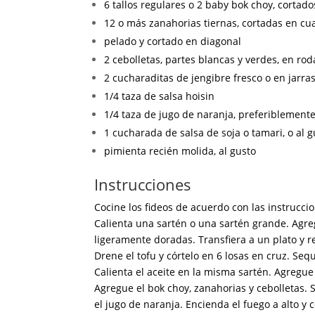
6 tallos regulares o 2 baby bok choy, cortad
12 o más zanahorias tiernas, cortadas en cua
pelado y cortado en diagonal
2 cebolletas, partes blancas y verdes, en rod
2 cucharaditas de jengibre fresco o en jarras
1/4 taza de salsa hoisin
1/4 taza de jugo de naranja, preferiblemente
1 cucharada de salsa de soja o tamari, o al g
pimienta recién molida, al gusto
Instrucciones
Cocine los fideos de acuerdo con las instrucc
Calienta una sartén o una sartén grande. Agre
ligeramente doradas. Transfiera a un plato y r
Drene el tofu y córtelo en 6 losas en cruz. Se
Calienta el aceite en la misma sartén. Agregue
Agregue el bok choy, zanahorias y cebolletas. 
el jugo de naranja. Encienda el fuego a alto y 