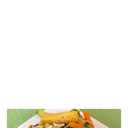
Inicio
Recetas de Europa
Recetas de Latinoamérica
Recetas de Países
Productos
Recetas Varias