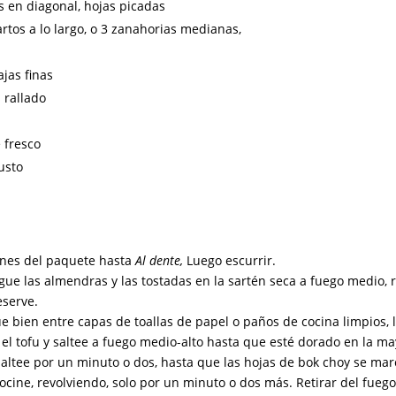
os en diagonal, hojas picadas
rtos a lo largo, o 3 zanahorias medianas,
ajas finas
 rallado
 fresco
usto
iones del paquete hasta
Al dente,
Luego escurrir.
gue las almendras y las tostadas en la sartén seca a fuego medio, 
eserve.
que bien entre capas de toallas de papel o paños de cocina limpios,
 el tofu y saltee a fuego medio-alto hasta que esté dorado en la ma
Saltee por un minuto o dos, hasta que las hojas de bok choy se mar
cocine, revolviendo, solo por un minuto o dos más. Retirar del fuego