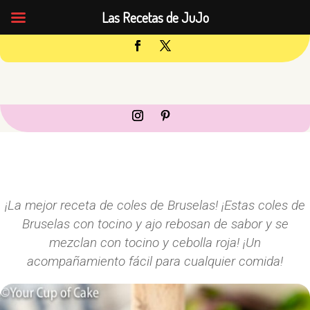
Las Recetas de JuJo
¡La mejor receta de coles de Bruselas! ¡Estas coles de
Bruselas con tocino y ajo rebosan de sabor y se
mezclan con tocino y cebolla roja! ¡Un
acompañamiento fácil para cualquier comida!