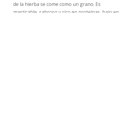
de la hierba se come como un grano. Es
masticable, sabroso y rico en proteínas, bajo en
carbohidratos y sin gluten, lo que lo convierte
en un ingrediente sabroso para agregar a
sopas, ensaladas o para usar en guarniciones
como esta receta.
Cómo hacer
arroz salvaje
con salchicha y
champiñones:
(Desplácese hacia abajo para ver la receta