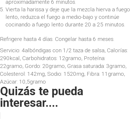
aproximadamente 6 minutos.
Vierta la harissa y deje que la mezcla hierva a fuego
lento, reduzca el fuego a medio-bajo y continúe
cocinando a fuego lento durante 20 a 25 minutos.
Refrigere hasta 4 días. Congelar hasta 6 meses.
Servicio:
4
albóndigas con 1/2 taza de salsa
,
Calorías:
290
kcal
,
Carbohidratos:
12
gramo
,
Proteína:
22
gramo
,
Gordo:
20
gramo
,
Grasa saturada:
3
gramo
,
Colesterol:
142
mg
,
Sodio:
1520
mg
,
Fibra:
11
gramo
,
Azúcar:
10,5
gramo
Quizás te pueda
interesar....