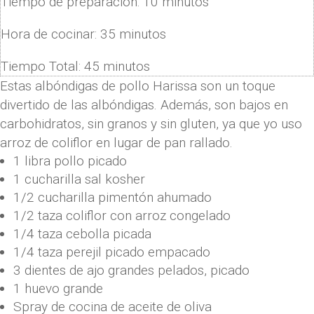
Tiempo de preparación:
10
minutos
Hora de cocinar:
35
minutos
Tiempo Total:
45
minutos
Estas albóndigas de pollo Harissa son un toque
divertido de las albóndigas. Además, son bajos en
carbohidratos, sin granos y sin gluten, ya que yo uso
arroz de coliflor en lugar de pan rallado.
1
libra
pollo picado
1
cucharilla
sal kosher
1/2
cucharilla
pimentón ahumado
1/2
taza
coliflor con arroz congelado
1/4
taza
cebolla picada
1/4
taza
perejil picado empacado
3
dientes de ajo grandes pelados
,
picado
1
huevo grande
Spray de cocina de aceite de oliva