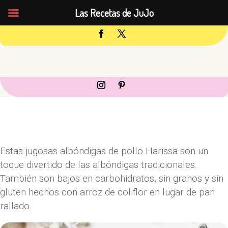
Las Recetas de JuJo
Estas jugosas albóndigas de pollo Harissa son un
toque divertido de las albóndigas tradicionales.
También son bajos en carbohidratos, sin granos y sin
gluten hechos con arroz de coliflor en lugar de pan
rallado.