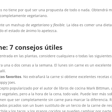
as no tiene por qué ser una propuesta de todo o nada. Obtendrá 
da completamente vegetariano.
ente un mashup de
vegetariano
y
flexible.
La idea es comer una dieta
o el estado de ánimo lo apetezca.
: 7 consejos útiles
entrada en las plantas, considere cualquiera o todas las siguientes
ara una o dos cenas a la semana. El lunes sin carne es un excelent
llí.
os favoritos
. No extrañará la carne si obtiene excelentes recet
oppy Joes.
epto popularizado por el autor de libros de cocina Mark Bittman, 
egetales, pero a la hora de la cena, todo vale. Puede leer más sobr
nen que ser completamente sin carne para marcar la diferencia. R
ados picados son un buen sustituto de un tercio de la carne de res
hile y los tacos, y los granos cocidos se pueden cambiar por parte