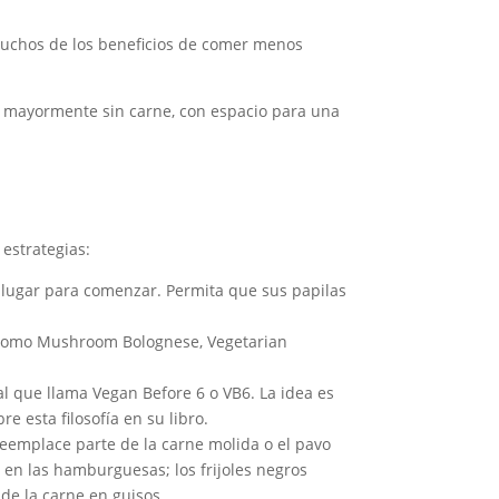
muchos de los beneficios de comer menos
 mayormente sin carne, con espacio para una
 estrategias:
e lugar para comenzar. Permita que sus papilas
as como Mushroom Bolognese, Vegetarian
al que llama Vegan Before 6 o VB6. La idea es
e esta filosofía en su libro.
eemplace parte de la carne molida o el pavo
 en las hamburguesas; los frijoles negros
 de la carne en guisos.