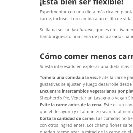
¡Está bien ser flexible!
Experimentar con una dieta más rica en plant
carne, incluso si no cambia a un estilo de vi
Se llama ser un
flexitariano
, que es efectivam
hamburguesa o una cena de pollo asado cuand
Cómo comer menos carne
Si está interesado en explorar una dieta más c
Tómelo una comida a la vez.
Evite la carne p
gustativas se ajusten y luego desarrolle desde a
Encuentra intercambios vegetarianos por plat
Shepherd’s Pie, Vegetarian Lasagna o Vegan Sl
Evite la carne antes de la cena.
Este es un conc
que el desayuno y el almuerzo sean totalmente v
Corta la cantidad de carne.
Las comidas no tie
con otros ingredientes. Los champiñones salte
pueden reemplazar la mitad de la carne en el c