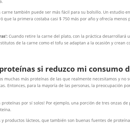
a.
carne también puede ser más fácil para su bolsillo. Un estudio e
ró que la primera costaba casi $ 750 más por año y ofrecía menos p
ras’:
Cuando retire la carne del plato, con la práctica desarrollar
 sustitutos de la carne como el tofu se adaptan a la ocasión y crea
 proteínas si reduzco mi consumo d
 muchas más proteínas de las que realmente necesitamos y no sufi
tas. Entonces, para la mayoría de las personas, la preocupación po
proteínas por sí solos! Por ejemplo, una porción de tres onzas de 
teína.
 y productos lácteos, que también son buenas fuentes de proteína