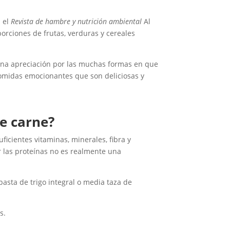
n el
Revista de hambre y nutrición ambiental
Al
orciones de frutas, verduras y cereales
á una apreciación por las muchas formas en que
n comidas emocionantes que son deliciosas y
e carne?
cientes vitaminas, minerales, fibra y
r las proteínas no es realmente una
pasta de trigo integral o media taza de
s.