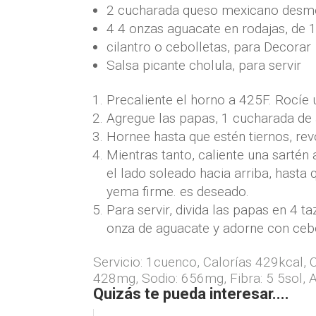
2
cucharada
queso mexicano desm
4 4
onzas
aguacate en rodajas
,
de 
cilantro o cebolletas
,
para Decorar
Salsa picante cholula
,
para servir
Precaliente el horno a 425F. Rocíe 
Agregue las papas, 1 cucharada de a
Hornee hasta que estén tiernos, re
Mientras tanto, caliente una sartén
el lado soleado hacia arriba, hasta 
yema firme. es deseado.
Para servir, divida las papas en 4 
onza de aguacate y adorne con cebol
Servicio:
1
cuenco
,
Calorías
429
kcal
,
C
428
mg
,
Sodio:
656
mg
,
Fibra:
5 5
sol
,
A
Quizás te pueda interesar....