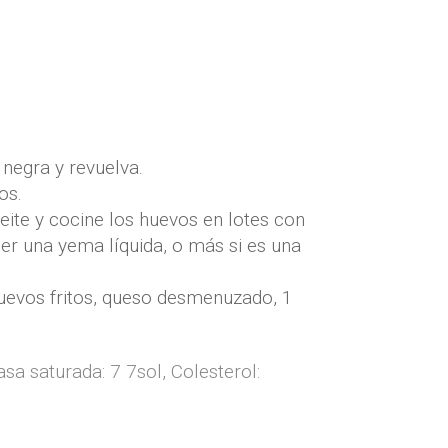
 negra y revuelva.
os.
eite y cocine los huevos en lotes con
ner una yema líquida, o más si es una
 huevos fritos, queso desmenuzado, 1
asa saturada:
7 7
sol
,
Colesterol: