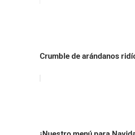
Crumble de arándanos ridí
¡Nuestro menú para Navida