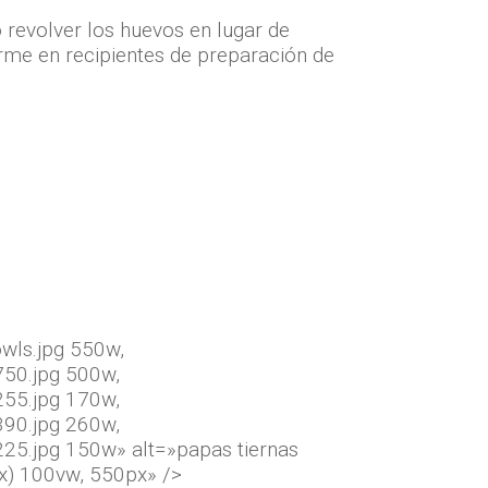
revolver los huevos en lugar de
 arme en recipientes de preparación de
wls.jpg 550w,
750.jpg 500w,
255.jpg 170w,
390.jpg 260w,
25.jpg 150w» alt=»papas tiernas
px) 100vw, 550px» />