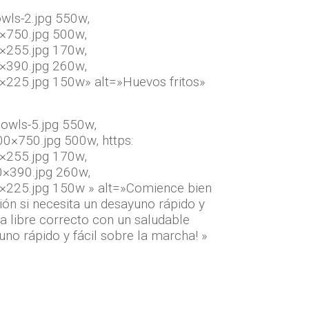
wls-2.jpg 550w,
×750.jpg 500w,
×255.jpg 170w,
×390.jpg 260w,
×225.jpg 150w» alt=»Huevos fritos»
owls-5.jpg 550w,
0×750.jpg 500w, https:
0×255.jpg 170w,
0×390.jpg 260w,
×225.jpg 150w » alt=»Comience bien
ión si necesita un desayuno rápido y
a libre correcto con un saludable
uno rápido y fácil sobre la marcha! »