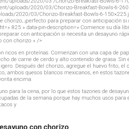
tent/uploads/2020/03 /Chorizo-Breakfast-Bowls-6-17
ent/uploads/2020/03/Chorizo-Breakfast-Bowls-6-260×
loads/2020/03/Chorizo-Breakfast-Bowls-6-150×225.jp
 chorizo, ¡perfecto para preparar con anticipación si 
ht=» 825 » data-pin-description=» Comience su día lib
reparar con anticipación si necesita un desayuno rápi
 con chorizo ​​» />
n ricos en proteínas. Comienzan con una capa de papas
echo de carne de cerdo y alto contenido de grasa. Sin 
gero. Después del chorizo, agregue el huevo frito, el
co, ambos quesos blancos mexicanos, en estos tazones
vorita encima.
yuno para la cena, por lo que estos tazones de desayun
ocupadas de la semana porque hay muchos usos para el
tacos y
esayuno con chorizo