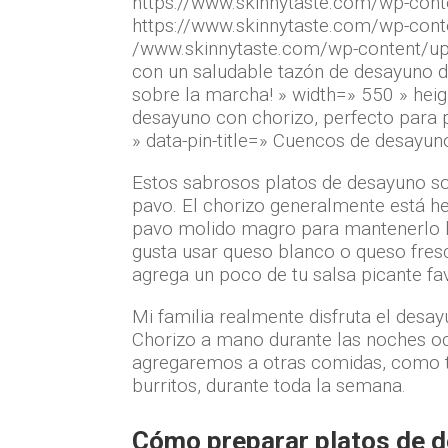
https://www.skinnytaste.com/wp-con
https://www.skinnytaste.com/wp-cont
/www.skinnytaste.com/wp-content/up
con un saludable tazón de desayuno de
sobre la marcha! » width=» 550 » heig
desayuno con chorizo, perfecto para p
» data-pin-title=» Cuencos de desayuno
Estos sabrosos platos de desayuno so
pavo. El chorizo ​​generalmente está h
pavo molido magro para mantenerlo li
gusta usar queso blanco o queso fres
agrega un poco de tu salsa picante fa
Mi familia realmente disfruta el desa
Chorizo ​​a mano durante las noches 
agregaremos a otras comidas, como 
burritos, durante toda la semana.
Cómo preparar platos de d