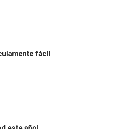
culamente fácil
d este año!