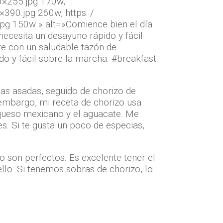
0×255.jpg 170w,
390.jpg 260w, https: /
g 150w » alt=»Comience bien el día
necesita un desayuno rápido y fácil
re con un saludable tazón de
do y fácil sobre la marcha. #breakfast
 asadas, seguido de chorizo ​​de
embargo, mi receta de chorizo ​​usa
 queso mexicano y el aguacate. Me
. Si te gusta un poco de especias,
o son perfectos. Es excelente tener el
lo. Si tenemos sobras de chorizo, lo