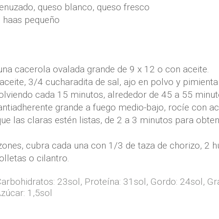
enuzado
,
queso blanco, queso fresco
1 haas pequeño
una cacerola ovalada grande de 9 x 12 o con aceite.
ceite, 3/4 cucharadita de sal, ajo en polvo y pimienta
volviendo cada 15 minutos, alrededor de 45 a 55 minut
 antiadherente grande a fuego medio-bajo, rocíe con ac
que las claras estén listas, de 2 a 3 minutos para obte
tazones, cubra cada una con 1/3 de taza de chorizo, 2
letas o cilantro.
arbohidratos:
23
sol
,
Proteína:
31
sol
,
Gordo:
24
sol
,
Gr
zúcar:
1,5
sol