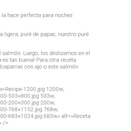
 la hace perfecta para noches
 ligera, puré de papas, nuestro puré
 salmón. Luego, los deslizamos en el
 es tan buena! Para otra receta
lcaparras con ajo o este salmón
on-Recipe-1200.jpg 1200w,
200-533×800.jpg 533w,
200-200×300.jpg 200w,
200-768×1152.jpg 768w,
200-683×1024.jpg 683w» alt=»Receta
» />