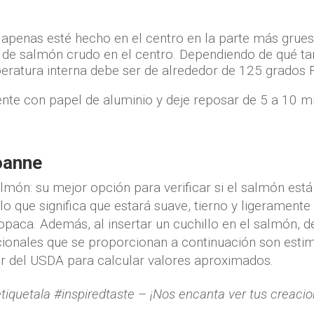
apenas esté hecho en el centro en la parte más grues
 de salmón crudo en el centro. Dependiendo de qué ta
eratura interna debe ser de alrededor de 125 grados F
ente con papel de aluminio y deje reposar de 5 a 10 mi
oanne
món: su mejor opción para verificar si el salmón est
 que significa que estará suave, tierno y ligeramente
opaca. Además, al insertar un cuchillo en el salmón, d
icionales que se proporcionan a continuación son esti
r del USDA para calcular valores aproximados.
etiquetala #inspiredtaste – ¡Nos encanta ver tus creac