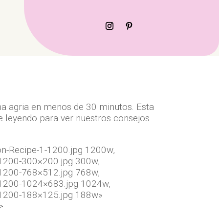
a agria en menos de 30 minutos. Esta
e leyendo para ver nuestros consejos
on-Recipe-1-1200.jpg 1200w,
-1200-300×200.jpg 300w,
-1200-768×512.jpg 768w,
-1200-1024×683.jpg 1024w,
-1200-188×125.jpg 188w»
>