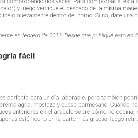
rá comprobando dos veces. Para comprobar si está list
l calor) y luego verifique el pescado de la misma ma
slícelo nuevamente dentro del horno. Si no, date una 
lmente en febrero de 2013. Desde que publiqué esto en 
gria fácil
es perfecta para un día laborable, pero también podría
crema agria, mostaza y queso parmesano. Cuando hor
cos anteriores en el artículo sobre cómo no cocinar
enas esté hecho en la parte más gruesa, luego retíre