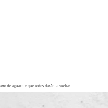
Inicio
Recetas de Europa
Recetas de Latinoamérica
Recetas de Países
Productos
Recetas Varias
rano de aguacate que todos darán la vuelta!