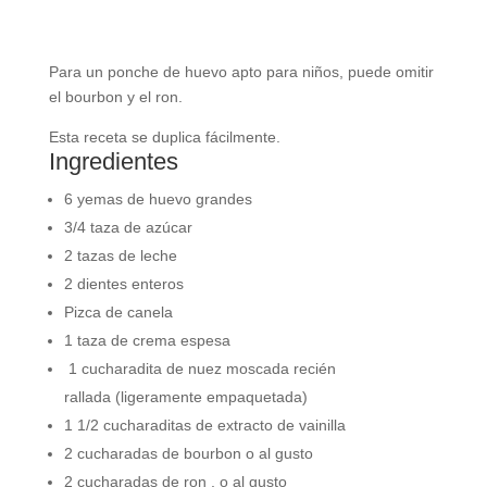
Para un ponche de huevo apto para niños, puede omitir
el bourbon y el ron.
Esta receta se duplica fácilmente.
Ingredientes
6
yemas de huevo grandes
3/4
taza de
azúcar
2
tazas de
leche
2
dientes enteros
Pizca de
canela
1
taza de
crema espesa
1
cucharadita de
nuez moscada
recién
rallada (ligeramente empaquetada)
1 1/2
cucharaditas de
extracto de vainilla
2
cucharadas de
bourbon
o al gusto
2
cucharadas de
ron
, o al gusto