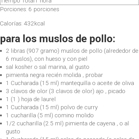
Tiempo Total
1
hora
Porciones:
6
porciones
Calorías:
432
kcal
para los muslos de pollo:
2
libras
(
907
gramo
)
muslos de pollo
(alrededor de
6 muslos), con hueso y con piel
sal kosher
o sal marina, al gusto
pimienta negra recién molida
, probar
1
Cucharada
(
15
ml
)
mantequilla
o aceite de oliva
3
clavos de olor
(
3
clavos de olor
)
ajo
, picado
1
(
1
)
hoja de laurel
1
Cucharada
(
15
ml
)
polvo de curry
1
cucharilla
(
5
ml
)
comino molido
1/2
cucharilla
(
2.5
ml
)
pimienta de cayena
, o al
gusto