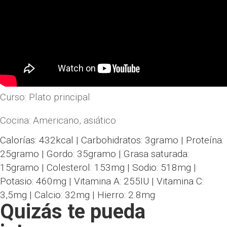
Curso:
Plato principal
Cocina:
Americano, asiático
Calorías:
432
kcal
|
Carbohidratos:
3
gramo
|
Proteína:
25
gramo
|
Gordo:
35
gramo
|
Grasa saturada:
15
gramo
|
Colesterol:
153
mg
|
Sodio:
518
mg
|
Potasio:
460
mg
|
Vitamina A:
255
IU
|
Vitamina C:
3,5
mg
|
Calcio:
32
mg
|
Hierro:
2.8
mg
Quizás te pueda