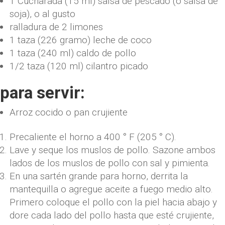
1
Cucharada
(
15
ml
)
salsa de pescado
(o salsa de
soja), o al gusto
ralladura de 2 limones
1
taza
(
226
gramo
)
leche de coco
1
taza
(
240
ml
)
caldo de pollo
1/2
taza
(
120
ml
)
cilantro picado
para servir:
Arroz cocido o pan crujiente
Precaliente el horno a 400 ° F (205 ° C).
Lave y seque los muslos de pollo. Sazone ambos
lados de los muslos de pollo con sal y pimienta.
En una sartén grande para horno, derrita la
mantequilla o agregue aceite a fuego medio alto.
Primero coloque el pollo con la piel hacia abajo y
dore cada lado del pollo hasta que esté crujiente,