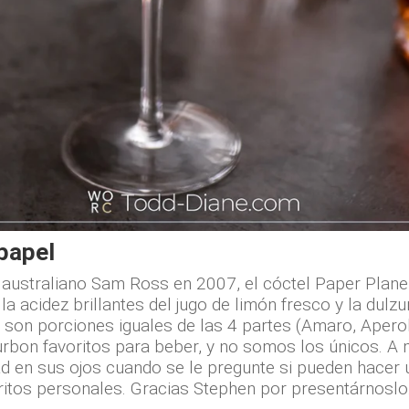
 papel
 australiano Sam Ross en 2007, el cóctel Paper Plane 
a acidez brillantes del jugo de limón fresco y la dulz
son porciones iguales de las 4 partes (Amaro, Aperol,
rbon favoritos para beber, y no somos los únicos. A m
ad en sus ojos cuando se le pregunte si pueden hace
ritos personales. Gracias Stephen por presentárnoslo