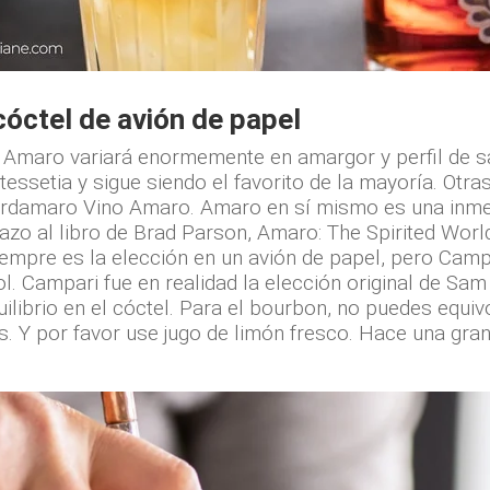
óctel de avión de papel
 Amaro variará enormemente en amargor y perfil de sa
essetia y sigue siendo el favorito de la mayoría. Otr
amaro Vino Amaro. Amaro en sí mismo es una inmers
azo al libro de Brad Parson, Amaro: The Spirited World
siempre es la elección en un avión de papel, pero Camp
 Campari fue en realidad la elección original de Sam 
ilibrio en el cóctel. Para el bourbon, no puedes equiv
tos. Y por favor use jugo de limón fresco. Hace una gra