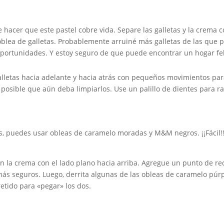
 de hacer que este pastel cobre vida. Separe las galletas y la crem
oblea de galletas. Probablemente arruiné más galletas de las que 
ortunidades. Y estoy seguro de que puede encontrar un hogar feliz 
alletas hacia adelante y hacia atrás con pequeños movimientos pa
 posible que aún deba limpiarlos. Use un palillo de dientes para 
jos, puedes usar obleas de caramelo moradas y M&M negros. ¡¡Fácil!
 la crema con el lado plano hacia arriba. Agregue un punto de re
más seguros. Luego, derrita algunas de las obleas de caramelo púrp
tido para «pegar» los dos.