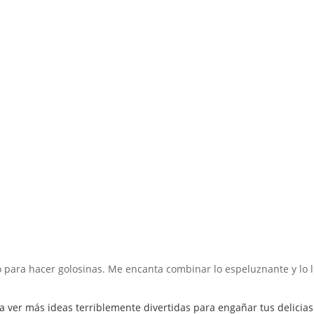
Inicio
Recetas de Europa
Recetas de Latinoamérica
Recetas de Países
Productos
Recetas Varias
 para hacer golosinas. Me encanta combinar lo espeluznante y lo l
a ver más ideas terriblemente divertidas para engañar tus delicias