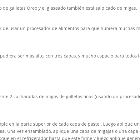
eno de galletas Oreo y el glaseado también está salpicado de migas.
gar de usar un procesador de alimentos para que hubiera muchas 
pudiera ser más alto, con tres capas, y mucho espacio para todos l
te 2 cucharadas de migas de galletas finas (usando un procesado
mple en la parte superior de cada capa de pastel. Luego aplique 
sea. Una vez ensamblado, aplique una capa de migajas o una capa d
loque en el refrigerador hasta que esté firme y luego aplique gen