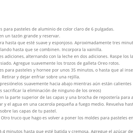
 para pasteles de aluminio de color claro de 6 pulgadas.
 en un tazón grande y reservar.
dora hasta que esté suave y esponjoso. Aproximadamente tres minut
lando hasta que se combinen. Incorpora la vainilla.
es adiciones, alternando con la leche en dos adiciones. Raspe los 
ado. Agregue suavemente los trozos de galleta Oreo rotos.
 para pasteles y hornee por unos 35 minutos, o hasta que al insert
Retirar y dejar enfriar sobre una rejilla.
 presiónelos suavemente hacia abajo mientras aún están calientes
s sacrificar la eliminación de ninguno de los oreos)
en la parte superior de las capas y una brocha de repostería para 
car y el agua en una cacerola pequeña a fuego medio. Revuelva has
 sobre las capas de tu pastel.
 Otro truco que hago es volver a poner los moldes para pasteles en
3-4 minutos hasta que esté batida y cremosa. Agregue el azúcar de 