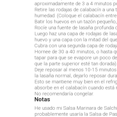
aproximadamente de 3 a 4 minutos po
Retire las rodajas de calabacín a una 
humedad. (Coloque el calabacín entre
Batir los huevos en un tazón pequeño,
Rocíe una fuente de lasaña profunda d
Luego haz una capa de rodajas de lasa
huevo y una capa con la mitad del qu
Cubra con una segunda capa de rodajas 
Hornee de 30 a 40 minutos, o hasta qu
tapar para que se evapore un poco de 
que la parte superior esté tan dorada)
Deje reposar al menos 10-15 minutos a
la lasaña normal, dejarlo reposar dur
Esto se mantiene muy bien en el refrig
absorbe en el calabacín cuando está r
No recomendaría congelar.
Notas
He usado mi Salsa Marinara de Salchi
probablemente usaría la Salsa de Past