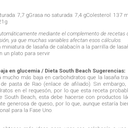
turada:
7,7 g
Grasa no saturada:
7,4 g
Colesterol:
137 
21g
 automáticamente mediante el complemento de recetas q
sión, ya que muchas variables afectan esos cálculos.
 baja en glucemia / Dieta South Beach Sugerencias:
rá mucho más baja en carbohidratos que la lasaña tr
de pasta de Rao (enlace de afiliado). Sin embargo, i
dratos en el requesón, por lo que esta receta probab
l de South Beach, esta debe hacerse con productos l
nte generosa de queso, por lo que, aunque estaría bie
onal para la Fase Uno.