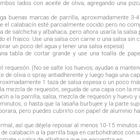
ambos lados con aceite de oliva, agregando una pizca
nga buenas marcas de parrilla, aproximadamente 3-4
ue el calabacín esté parcialmente cocido pero no co
ra de salchicha y albahaca, pero ahora usaría la salsa 
o el frasco. Use una salsa con carne o una salsa sin c
orar un poco del agua y tener una salsa espesa).
una tabla de cortar grande y use una toalla de pape
el requesón. (No se salte los huevos; ayudan a mantene
e de oliva o spray antiadherente y luego haga una capa
proximadamente 1 taza de salsa espesa o un poco más 
la mezcla de requesón, seguida de una capa con la mi
ín a la parrilla, salsa, mezcla de requesón y huevo y
inutos, o hasta que la lasaña burbujee y la parte sup
orara, pero puedes cubrirlo con papel de aluminio hac
rmal, así que déjela reposar al menos 10-15 minutos a