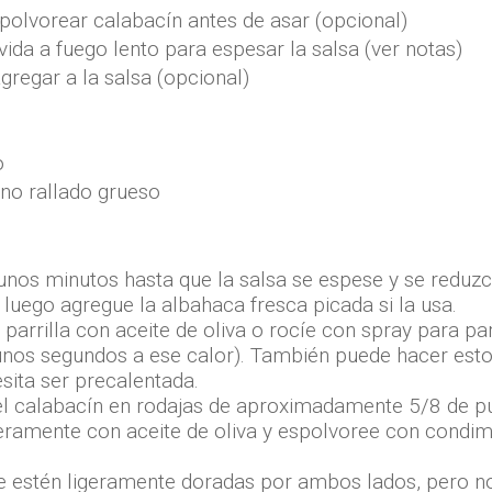
spolvorear calabacín antes de asar (opcional)
vida a fuego lento para espesar la salsa (ver notas)
gregar a la salsa (opcional)
o
no rallado grueso
 unos minutos hasta que la salsa se espese y se redu
e, luego agregue la albahaca fresca picada si la usa.
 parrilla con aceite de oliva o rocíe con spray para par
unos segundos a ese calor). También puede hacer esto 
esita ser precalentada.
te el calabacín en rodajas de aproximadamente 5/8 de p
eramente con aceite de oliva y espolvoree con condime
ue estén ligeramente doradas por ambos lados, pero 