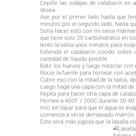
Cepille las rodajas de calabacín en 
desea.
Ase por el primer lado hasta que te
minutos por el segundo lado, hasta q
Solía ​​hacer esto con mi salsa marina
que tiene solo 20 carbohidratos en tod
lento la salsa unos minutos para evap
Extienda el calabacín cocido sobre 
cantidad de líquido posible.
Batir los huevos y luego mezclar con 
Rocíe la fuente para hornear con aceit
Cubre eso con la mitad de la salsa, a
Luego haga una capa con la mitad de 
Repita para hacer otra capa de calabac
Hornee a 400F / 200C durante 30-40 m
mío sin tapar para que el agua se evap
comienza a verse demasiado marrón.
Esta será más jugosa que la lasaña no