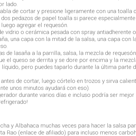
r lado.
tabla de cortar y presione ligeramente con una toalla 
 dos pedazos de papel toalla si parece especialmente 
 luego agregar el requesón.
e vidrio o cerámica pesada con spray antiadherente o 
ña, una capa con la mitad de la salsa, una capa con l
eso.
de lasaña a la parrilla, salsa, la mezcla de requesón 
e el queso se derrita y se dore por encima y la mezcl
líquido, pero puedes taparlo durante la última parte d
.
ntes de cortar, luego córtelo en trozos y sirva calie
ante unos minutos ayudará con eso).
erador durante varios días e incluso podría ser mejor 
efrigerado!
cha y Albahaca muchas veces para hacer la salsa par
a Rao (enlace de afiliado) para incluso menos carbohi