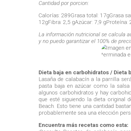
Cantidad por porcion:
Calorías:
289
Grasa total:
17g
Grasa sa
12g
Fibra:
2,5 g
Azúcar:
7,9 g
Proteína:
La información nutricional se calcula
y no puedo garantizar el 100% de preci
Dieta baja en carbohidratos / Dieta
Lasaña de calabacín a la parrilla se
pasta baja en azúcar como la salsa 
algunos carbohidratos y hay carbohi
que esté siguiendo la dieta origina
Beach. Esto tiene una cantidad basta
probablemente sea una elección pers
Encuentra más recetas como esta: