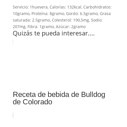
Servicio:
1
huevera
,
Calorías:
132
kcal
,
Carbohidratos:
10
gramo
,
Proteína:
8
gramo
,
Gordo:
6.5
gramo
,
Grasa
saturada:
2.5
gramo
,
Colesterol:
190,5
mg
,
Sodio:
207
mg
,
Fibra:
1
gramo
,
Azúcar:
2
gramo
Quizás te pueda interesar....
Receta de bebida de Bulldog
de Colorado