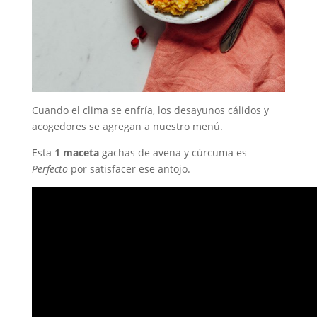
Cuando el clima se enfría, los desayunos cálidos y
acogedores se agregan a nuestro menú.
Esta
1 maceta
gachas de avena y cúrcuma es
Perfecto
por satisfacer ese antojo.