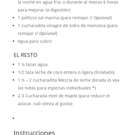
la noche en agua fría, o durante al menos 6 horas
para mejorar la digestión)
1
pellizco
sal marina
(para remojar //
Opcional
)
1
cucharadita
vinagre de sidra de manzana
(para
remojar //
Opcional
)
Agua para cubrir
EL RESTO
1 ½
tazas
agua
1/2
taza
leche de coco entera o ligera
(Enlatado)
1 ½ – 2
cucharadita
Mezcla de leche dorada
(o vea
las notas para especias individuales *)
2-3
Cucharada
miel de maple
(para reducir el
azúcar, sub stevia al gusto)
Instrucciones