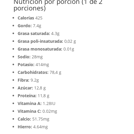
Nutrición por porción (1 de 2
porciones)
Calorías
425
Gordo:
7.4g
Grasa saturada:
4.3g
Grasa poli-insaturada:
0,02 g
Grasa monosaturada:
0.01g
Sodio:
28mg
Potasio:
414mg
Carbohidratos:
78,4 g
Fibra:
9.2g
Azúcar:
12,8 g
Proteína:
11,8 g
Vitamina A:
1.28IU
Vitamina C:
0.02mg
Calcio:
51.75mg
Hierro:
4.64mg