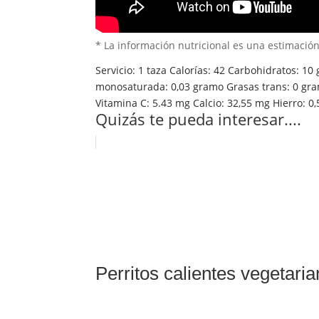
* La información nutricional es una estimació
Servicio:
1
taza
Calorías:
42
Carbohidratos:
10
monosaturada:
0,03
gramo
Grasas trans:
0
gr
Vitamina C:
5.43
mg
Calcio:
32,55
mg
Hierro:
0,
Quizás te pueda interesar....
Perritos calientes vegetari