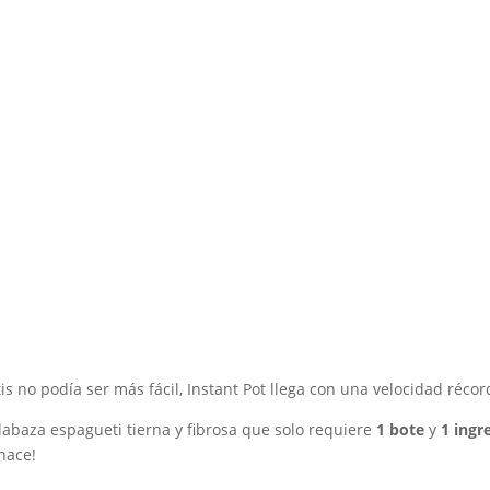
Inicio
Recetas de Europa
Recetas de Latinoamérica
Recetas de Países
Productos
Recetas Varias
no podía ser más fácil, Instant Pot llega con una velocidad récor
labaza espagueti tierna y fibrosa que solo requiere
1 bote
y
1 ingr
hace!