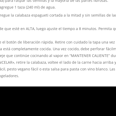
) para raspar las semillas y la mayoría de las partes fibrosas.
agregue 1 taza (240 ml) de agua.
gregue la calabaza espagueti cortada a la mitad y sin semillas de 
que esté en ALTA, luego ajuste el tiempo a 8 minutos. Permita qu
 el botón de liberación rápida. Retire con cuidado la tapa una vez
aza está completamente cocida. Una vez cocido, debe perforar fácilme
deje que continúe cocinando al vapor en “MANTENER CALIENTE” dur
CELAR», retire la calabaza, voltee el lado de la carne hacia arriba
ácil, pesto vegano fácil o esta salsa para pasta con vino blanco. L
ngeladores.