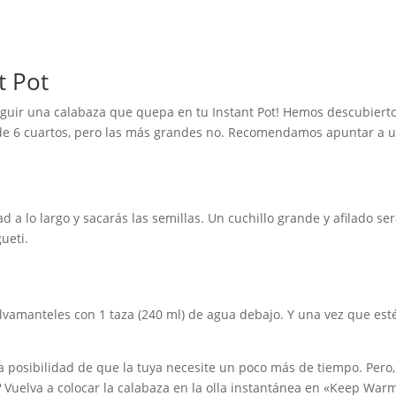
t Pot
seguir una calabaza que quepa en tu Instant Pot! Hemos descubier
de 6 cuartos, pero las más grandes no. Recomendamos apuntar a un
ad a lo largo y sacarás las semillas. Un cuchillo grande y afilado s
ueti.
alvamanteles con 1 taza (240 ml) de agua debajo. Y una vez que est
a posibilidad de que la tuya necesite un poco más de tiempo. Pero,
?
Vuelva a colocar la calabaza en la olla instantánea en «Keep Warm»