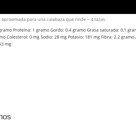
n aproximada para una calabaza que rinde ~ 4 tazas.
gramo
Proteína:
1
gramo
Gordo:
0.4
gramo
Grasa saturada:
0,1
gra
amo
Colesterol:
0
mg
Sodio:
28
mg
Potasio:
181
mg
Fibra:
2.2
gramo
53
mg
anos