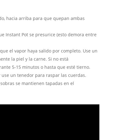
lado, hacia arriba para que quepan ambas
e Instant Pot se presurice (esto demora entre
 que el vapor haya salido por completo. Use un
nte la piel y la carne. Si no está
ante 5-15 minutos o hasta que esté tierno.
 y use un tenedor para raspar las cuerdas.
as sobras se mantienen tapadas en el