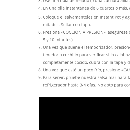
Use una bola de helado (o una cuchara afilada
En una olla instantánea de 6 cuartos o más, 
Coloque el salvamanteles en Instant Pot y a
mitades. Sellar con tapa.
Presione «COCCIÓN A PRESIÓN», asegúrese de 
5 y 10 minutos).
Una vez que suene el temporizador, presione
tenedor o cuchillo para verificar si la calab
completamente cocido, cubra con la tapa y 
Una vez que esté un poco frío, presione «CAN
Para servir, pruebe nuestra salsa marinara f
refrigerador hasta 3-4 días. No apto para co