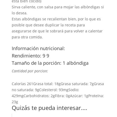
está bien cocido)
Sirva caliente, con salsa para mojar las albóndigas si
lo desea.
Estas albóndigas se recalientan bien, por lo que es
posible que desee duplicar la receta para
asegurarse de que le sobrará para volver a calentar
para otra comida.
Información nutricional:
Rendimiento: 9 9
Tamaño de la porción: 1 albóndiga
Cantidad por porcion:
Calorías
261
Grasa total:
18g
Grasa saturada:
7g
Grasa
no saturada:
9g
Colesterol:
93mg
Sodio:
429mg
Carbohidratos:
2g
Fibra:
0g
Azúcar:
1g
Proteína:
23g
Quizás te pueda interesar....