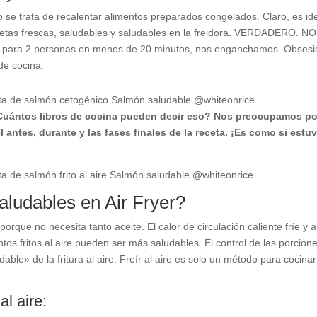
 se trata de recalentar alimentos preparados congelados. Claro, es ide
etas frescas, saludables y saludables en la freidora. VERDADERO. N
 para 2 personas en menos de 20 minutos, nos enganchamos. Obsesiona
 de cocina.
ántos libros de cocina pueden decir eso? Nos preocupamos por 
antes, durante y las fases finales de la receta. ¡Es como si estu
ludables en Air Fryer?
re porque no necesita tanto aceite. El calor de circulación caliente fríe
ntos fritos al aire pueden ser más saludables. El control de las porcio
ble» de la fritura al aire. Freír al aire es solo un método para cocin
al aire: