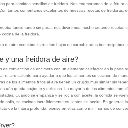
llas para comidas sencillas de freidora. Nos enamoramos de la fritura 
Con tantos comentarios excelentes de nuestras recetas de freidoras, 
e prueba funcionando sin parar, nos divertimos mucho creando receta
 cocina de la freidora.
e y una freidora de aire?
s de convección de encimera con un elemento calefactor en la parte sup
lar el aire caliente para ayudar a que los alimentos se cocinen de man
uras de los alimentos fritos al aire tienen un crujido muy similar sin te
a aún queda crujiente y deliciosa. La mayoría de los alimentos tambi
ostadas. Cuando se empaniza y se rocía con aceite, la comida se vuelve
de pollo, se cocinan increíblemente crujientes sin aceite. En general, la
tuto de la fritura profunda, piense en ellas como mini hornos de convec
Fryer?