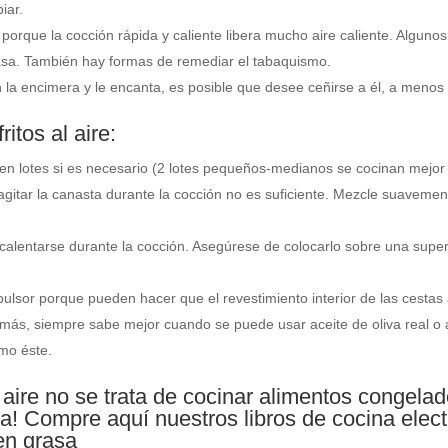
iar.
orque la cocción rápida y caliente libera mucho aire caliente. Algunos
asa. También hay formas de remediar el tabaquismo.
la encimera y le encanta, es posible que desee ceñirse a él, a menos 
itos al aire:
en lotes si es necesario (2 lotes pequeños-medianos se cocinan mejor 
 agitar la canasta durante la cocción no es suficiente. Mezcle suavem
 calentarse durante la cocción. Asegúrese de colocarlo sobre una superfi
opulsor porque pueden hacer que el revestimiento interior de las cesta
demás, siempre sabe mejor cuando se puede usar aceite de oliva real o
mo éste.
aire no se trata de cocinar alimentos congelado
a! Compre aquí nuestros libros de cocina elect
en grasa