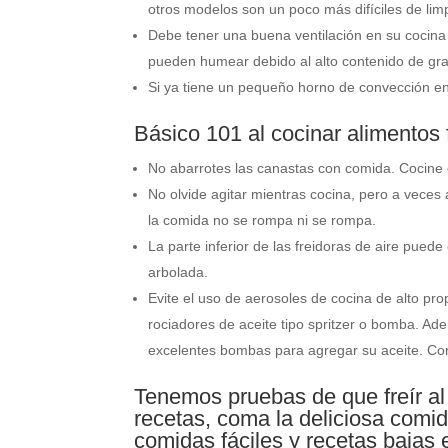
otros modelos son un poco más difíciles de limp
Debe tener una buena ventilación en su cocina p
pueden humear debido al alto contenido de gr
Si ya tiene un pequeño horno de convección en 
Básico 101 al cocinar alimentos fr
No abarrotes las canastas con comida. Cocine 
No olvide agitar mientras cocina, pero a veces
la comida no se rompa ni se rompa.
La parte inferior de las freidoras de aire puede
arbolada.
Evite el uso de aerosoles de cocina de alto pr
rociadores de aceite tipo spritzer o bomba. A
excelentes bombas para agregar su aceite. Co
Tenemos pruebas de que freír al 
recetas, coma la deliciosa comid
comidas fáciles y recetas bajas 