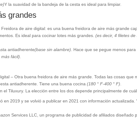
re)
Y la suavidad de la bandeja de la cesta es ideal para limpiar.
ás grandes
t. Freidora de aire digital: es una buena freidora de aire más grande 
mentos. Es ideal para cocinar lotes más grandes.
(es decir, 4 filetes d
asta antiadherente
(base sin alambre)
. Hace que se pegue menos para 
 más fácil)
.
igital – Otra buena freidora de aire más grande. Todas las cosas que n
Cesta antiadherente. Tiene una buena cocina
(180 ° F-400 ° F)
.
el Tiluxury. La elección entre los dos depende principalmente de cuál
ibió en 2019 y se volvió a publicar en 2021 con información actualizad
zon Services LLC, un programa de publicidad de afiliados diseñado p