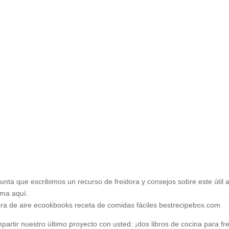
Inicio
Recetas de Europa
Recetas de Latinoamérica
Recetas de Países
Productos
Recetas Varias
nta que escribimos un recurso de freidora y consejos sobre este útil
ema aquí.
tir nuestro último proyecto con usted: ¡dos libros de cocina para f