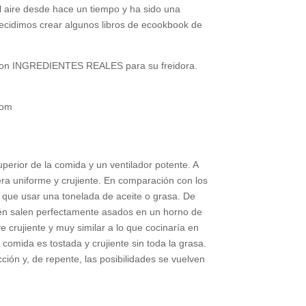
al aire desde hace un tiempo y ha sido una
decidimos crear algunos libros de ecookbook de
s con INGREDIENTES REALES para su freidora.
erior de la comida y un ventilador potente. A
era uniforme y crujiente. En comparación con los
ner que usar una tonelada de aceite o grasa. De
én salen perfectamente asados ​​en un horno de
 crujiente y muy similar a lo que cocinaría en
 comida es tostada y crujiente sin toda la grasa.
ción y, de repente, las posibilidades se vuelven