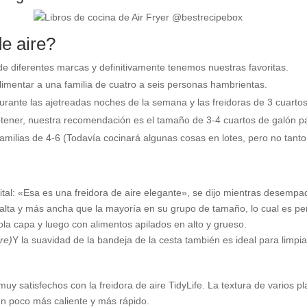
de aire?
de diferentes marcas y definitivamente tenemos nuestras favoritas.
limentar a una familia de cuatro a seis personas hambrientas.
rante las ajetreadas noches de la semana y las freidoras de 3 cuartos
tener, nuestra recomendación es el tamaño de 3-4 cuartos de galón par
 familias de 4-6 (Todavía cocinará algunas cosas en lotes, pero no tan
gital: «Esa es una freidora de aire elegante», se dijo mientras desemp
 alta y más ancha que la mayoría en su grupo de tamaño, lo cual es p
la capa y luego con alimentos apilados en alto y grueso.
re)
Y la suavidad de la bandeja de la cesta también es ideal para limpia
s muy satisfechos con la freidora de aire TidyLife. La textura de varios 
un poco más caliente y más rápido.