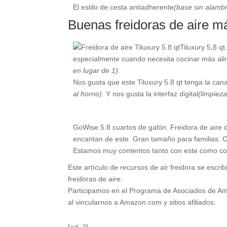
El estilo de cesta antiadherente
(base sin alamb
Buenas freidoras de aire m
Tiluxury 5,8 q
especialmente cuando necesita cocinar más ali
en lugar de 1)
.
Nos gusta que este Tiluxury 5.8 qt tenga la can
al horno)
. Y nos gusta la interfaz digital
(limpieza
GoWise 5.8 cuartos de galón. Freidora de aire d
encantan de este. Gran tamaño para familias. 
Estamos muy contentos tanto con este como con 
Este artículo de recursos de air freidora se escr
freidoras de aire:
Participamos en el Programa de Asociados de Ama
al vincularnos a Amazon.com y sitios afiliados.
[ad_2]